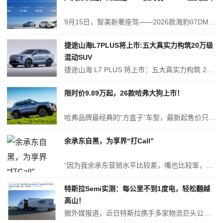
9月15日，智美新奢座驾——2026款海豹07DM-i正式上市，新车共推出4个配置版本，官方指导价格为14.98万元-18.68万元，并推出越享钜惠礼、越享置换礼等六重购车礼遇。2026款海豹07DM-i在“智能、舒适、性能、颜值、安全”五大维度全面进阶，基于全新一代插混整车平台打造，新增云辇-C ...
捷途山海L7PLUS将上市:五大真实力构筑20万级
混动SUV
捷途山海 L7 PLUS 将上市：五大真实力构筑 20 万级混动 SUV 硬核竞争力 距离成都车展开幕已进入倒计时，捷途汽车旗下全新车型捷途山海 L7 PLUS 官宣将在车展前正式上市。这款以 “长续航豪华电七座 SUV” 为标签的产品，凭借 1.5T 昆仑超级混动平台的技术支撑，从真舒适、真续航、真性能、...
限时价9.89万起，26款哈弗大狗上市！
哈弗品牌最经典的“方盒子”车型，最新起售价只要10万不到。 7月17日晚，2026款哈弗大狗在保定正式上市，新车延续了大狗此前在售的三个配置版本，官方指导价也保持一致，分别为1.5T拉布拉多版12.39万元，1.5T边牧版12.99万元，2.0T中华田园犬版14.99万元。8月31日前开票购...
余承东自黑，为享界“打Call”
“因为我余承东营销水平比较差，嘴也比较笨，我们的车子防晒能力这么强居然大家都不知道。就连家属都问我车子是不是不防晒，我听完一头大汗，跟有的车企相比，我们理工男的营销水平确实差距很大，这一点应该要改进。”“我演讲时结结巴巴，因为不读稿子想到哪讲到哪，可能有价值的内容没讲出来，或者大家没听懂，所以我很惭愧。”...
特斯拉Semi实测：每公里不到1度电，轻松翻越
高山！
据外媒报道，近日特斯拉携手多家物流巨头公司，对电动商用车Semi开展了一项为期数周的货运测试。 实测中，Semi累计行驶4494英里（约7232公里），日均里程达321英里（约516公里），能源效率表现出色，每英里（约1.61公里）仅耗电1.55千瓦时，大约每公里消耗不到1度电，充分印证了特斯拉产品在中长途...