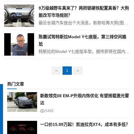
9万级越野车真来了？两把锁硬核配置真香？大狗
能改写市场规则？
最近长城汽车放出个大消息，新款哈弗大狗(图片|配置|询价)要上市了。这车最吸引人的是价格，官方说可能继续维持9万级，但配置可不低，带两把差速锁，底盘还是坦克300同款。以前越野车都是大几十万，现在普通人花十万块就能买，这事听着有点离谱，但确实要来了。 新车分1.5T和2.0T两种动力，重点在2.0T版本...
陈震试驾特斯拉Model Y七座版，第三排空间尴
尬
特斯拉的Model Y七座版车型，据传即将在国内推出。现先为大家展示第三排座椅的空间。 ·二排，各位请看，这是一个标准的位置。坐下来体验一下空间，大家应该不会感到陌生，特别是拥有Model Y的用户。座椅靠背的角度也确实有一定的倾斜度。 ·在当前腿部空间的前提下，将第三排座椅向前折叠，即可轻松进出第三排。...
‹‹
1
››
热门文章
新款领克08 EM-P外观内饰优化 有望搭载激光雷
达
5495
一口价15.99万起！凯迪拉克XT4，成本有多低？