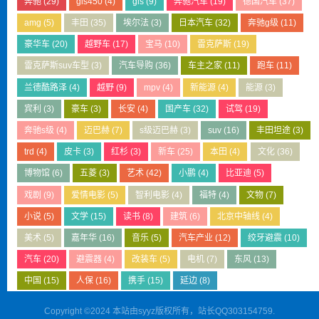
奔驰
(29)
gls450
(4)
gls
(9)
奔驰汽车
(19)
德国汽车
(37)
amg
(5)
丰田
(35)
埃尔法
(3)
日本汽车
(32)
奔驰g级
(11)
豪华车
(20)
越野车
(17)
宝马
(10)
雷克萨斯
(19)
雷克萨斯suv车型
(3)
汽车导购
(36)
车主之家
(11)
跑车
(11)
兰德酷路泽
(4)
越野
(9)
mpv
(4)
新能源
(4)
能源
(3)
宾利
(3)
豪车
(3)
长安
(4)
国产车
(32)
试驾
(19)
奔驰s级
(4)
迈巴赫
(7)
s级迈巴赫
(3)
suv
(16)
丰田坦途
(3)
trd
(4)
皮卡
(3)
红杉
(3)
新车
(25)
本田
(4)
文化
(36)
博物馆
(6)
五菱
(3)
艺术
(42)
小鹏
(4)
比亚迪
(5)
戏剧
(9)
爱情电影
(5)
智利电影
(4)
福特
(4)
文物
(7)
小说
(5)
文学
(15)
读书
(8)
建筑
(6)
北京中轴线
(4)
美术
(5)
嘉年华
(16)
音乐
(5)
汽车产业
(12)
绞牙避震
(10)
汽车
(20)
避震器
(4)
改装车
(5)
电机
(7)
东风
(13)
中国
(15)
人保
(16)
携手
(15)
延边
(8)
Copyright ©2024 本站由syyz版权所有，站长QQ303154759.