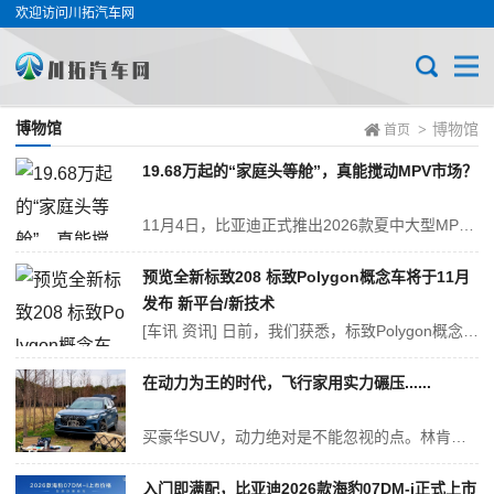
欢迎访问川拓汽车网
博物馆
博物馆
>
首页
19.68万起的“家庭头等舱”，真能搅动MPV市场？
11月4日，比亚迪正式推出2026款夏中大型MPV，共发布4款车型，限时置换价区间为19.68万元至25.98万元。作为一款定位“家庭头等舱”的智能MPV，2026款夏以中型SUV的价格，带来了超越30万级别的配置与体验，引发市场关注。 新车在外观上新增“墨竹青”“鎏光紫金双拼”“月影黑金双拼”三款...
预览全新标致208 标致Polygon概念车将于11月
发布 新平台/新技术
[车讯 资讯] 日前，我们获悉，标致Polygon概念车将于11月发布，这款车也被看作是全新一代标致208(参数|询价)的预览。据悉，全新标致208将会成为在STLA Small平台生产的首款车型，其将应用最新的外观设计、i-Cockpit座舱设计，并会采用纯电驱动，同时燃油版以及混动版车型则将会继续在e-C...
在动力为王的时代，飞行家用实力碾压......
买豪华SUV，动力绝对是不能忽视的点。林肯作为百年豪华品牌，始终以原生豪华标准打造座驾，飞行家在动力上的表现，就是对豪华最好的诠释，不管是日常通勤还是长途自驾，都能让人底气十足。 奥迪新Q7的主销车型用的是2.0T铸铁发动机，不仅动力偏弱，还拉低了豪华SUV的档次，开起来总觉得差点意思。但林肯飞行家不一样，...
入门即满配，比亚迪2026款海豹07DM-i正式上市