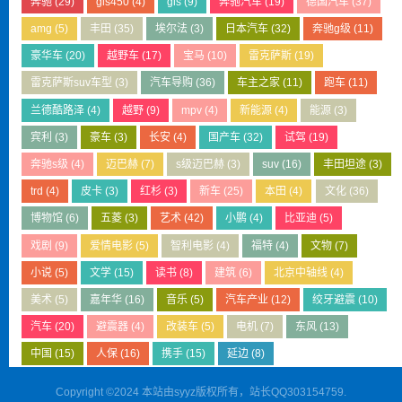
奔驰
(29)
gls450
(4)
gls
(9)
奔驰汽车
(19)
德国汽车
(37)
amg
(5)
丰田
(35)
埃尔法
(3)
日本汽车
(32)
奔驰g级
(11)
豪华车
(20)
越野车
(17)
宝马
(10)
雷克萨斯
(19)
雷克萨斯suv车型
(3)
汽车导购
(36)
车主之家
(11)
跑车
(11)
兰德酷路泽
(4)
越野
(9)
mpv
(4)
新能源
(4)
能源
(3)
宾利
(3)
豪车
(3)
长安
(4)
国产车
(32)
试驾
(19)
奔驰s级
(4)
迈巴赫
(7)
s级迈巴赫
(3)
suv
(16)
丰田坦途
(3)
trd
(4)
皮卡
(3)
红杉
(3)
新车
(25)
本田
(4)
文化
(36)
博物馆
(6)
五菱
(3)
艺术
(42)
小鹏
(4)
比亚迪
(5)
戏剧
(9)
爱情电影
(5)
智利电影
(4)
福特
(4)
文物
(7)
小说
(5)
文学
(15)
读书
(8)
建筑
(6)
北京中轴线
(4)
美术
(5)
嘉年华
(16)
音乐
(5)
汽车产业
(12)
绞牙避震
(10)
汽车
(20)
避震器
(4)
改装车
(5)
电机
(7)
东风
(13)
中国
(15)
人保
(16)
携手
(15)
延边
(8)
Copyright ©2024 本站由syyz版权所有，站长QQ303154759.