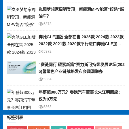
岚图梦想家周销登顶，新能源MPV能否“绞杀”燃
油车？
5373
奔驰GLE加版 全部在售 2025款 2024款 2023款
2022款 2021款 2020款平行进口奔驰GLE加版
限时优惠 目前80万元起售
5372
"赛链同行 碳索新篇"赛力斯可持续发展论坛(202
5)暨绿色产业链战略发布会圆满举办
5364
年薪超800万元？零跑汽车董事长朱江明回应：
仅为8万元
5363
标签列表