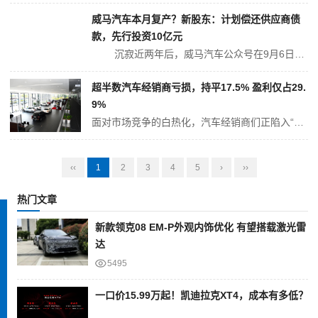
威马汽车本月复产？新股东：计划偿还供应商债
款，先行投资10亿元
沉寂近两年后，威马汽车公众号在9月6日早间发布了一份《致供应商白皮书》(下称“白皮书”)。 白皮书称，深圳翔飞汽车销售有限公司(下称“翔飞”)已成为威马汽车科技集团有限公司、威马智慧出行科技(上海)股份有限公司、苏州威马智慧出行科技有限公司、威马汽车制造温州有限公司(下称“威马四公司”)的重整投资人...
超半数汽车经销商亏损，持平17.5% 盈利仅占29.
9%
面对市场竞争的白热化，汽车经销商们正陷入“销量涨收入不涨、收入增利润不增”的困局，卖新车已经成为一项亏本生意。 中国汽车流通协近日发布的《2025年上半年全国汽车经销商生存状况调查报告》描绘了一幅行业严峻图景。2025年上半年，国内汽车经销商亏损比例高达52.6%。仅有29.9%的经销商实现盈利，另外17....
‹‹
1
2
3
4
5
›
››
热门文章
新款领克08 EM-P外观内饰优化 有望搭载激光雷
达
5495
一口价15.99万起！凯迪拉克XT4，成本有多低？