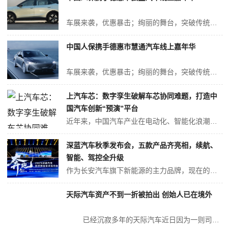
车展来袭，优惠暴击；绚丽的舞台，突破传统的新型技术，亮眼的新车型。中国人保携手德惠市弘盛汽车销售服务有限公司将于2025年10月29日,在长春市德惠市惠发佳苑小区26号楼6号门市举办一场消费者首选的活动。此次活动将开启车展新模式，不一样的购车体验，更加贴心的服务，只等你的参与。 无论您是汽车的深度爱...
中国人保携手德惠市慧通汽车线上嘉年华
车展来袭，优惠暴击；绚丽的舞台，突破传统的新型技术，亮眼的新车型。中国人保携手德惠市慧通汽车将于2025年10月24日，在德惠市经济开发区松柏路1098号举办一场消费者首选的活动。此次活动将开启车展新模式，不一样的购车体验，更加贴心的服务，只等你的参与。无论您是汽车的深度爱好者想了解心仪的车型，还是满足家庭和...
上汽车芯：数字孪生破解车芯协同难题，打造中
国汽车创新“预演”平台
近年来，中国汽车产业在电动化、智能化浪潮中快速发展，整车、电池、座舱等领域已具备全球领先优势，但在芯片、软件、电子电气架构等底层核心技术方面仍存在明显差距。随着软件定义汽车（SDV）时代的到来，产业链正从传统的分层供应模式向融合共生的生态体系转变，数字化与创新成为推动产业升级的关键力量。 2025年9月11日...
深蓝汽车秋季发布会，五款产品齐亮相，续航、
智能、驾控全升级
作为长安汽车旗下新能源的主力品牌，现在的深蓝汽车已经能够独当一面了，凭借着较早入局纯电+增程的策略，收获了不少消费者的喜爱，目前深蓝在售的车型共有六款，每个月的销量能够达到2.5万左右，作为新势力品牌来说，其实已经很不错了。 在这次的2025深蓝汽车秋季新品发布会上，五款产品也是共同发...
天际汽车资产不到一折被拍出 创始人已在境外
已经沉寂多年的天际汽车近日因为一则司法拍卖信息重获关注。阿里拍卖显示，8月22日，福建天际汽车制造有限公司绍兴分公司拥有的机器设备、附属物及物料等资产，以约6495万元的价格被拍卖出，成交价不及其账面价值一折。 500)this.width=500" align="center" hspac...