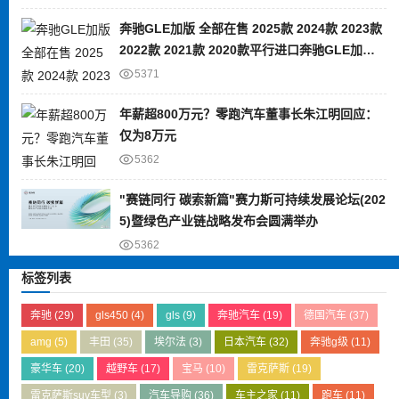
奔驰GLE加版 全部在售 2025款 2024款 2023款
2022款 2021款 2020款平行进口奔驰GLE加版
限时优惠 目前80万元起售
5371
年薪超800万元？零跑汽车董事长朱江明回应：
仅为8万元
5362
"赛链同行 碳索新篇"赛力斯可持续发展论坛(202
5)暨绿色产业链战略发布会圆满举办
5362
标签列表
奔驰
(29)
gls450
(4)
gls
(9)
奔驰汽车
(19)
德国汽车
(37)
amg
(5)
丰田
(35)
埃尔法
(3)
日本汽车
(32)
奔驰g级
(11)
豪华车
(20)
越野车
(17)
宝马
(10)
雷克萨斯
(19)
雷克萨斯suv车型
(3)
汽车导购
(36)
车主之家
(11)
跑车
(11)