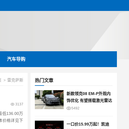
汽车导购
页
雷克萨斯
>
热门文章
新款领克08 EM-P外观内
饰优化 有望搭载激光雷达
3137
5492
36.00万
体价格详见下
一口价15.99万起！凯迪