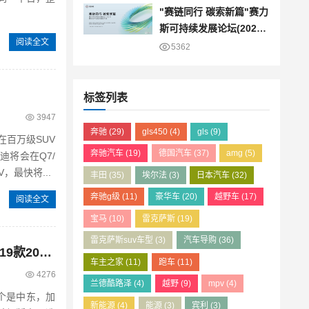
"赛链同行 碳索新篇"赛力
斯可持续发展论坛(2025)
阅读全文
暨绿色产业链战略发布会
5362
圆满举办
标签列表
3947
奔驰
(29)
gls450
(4)
gls
(9)
在百万级SUV
奔驰汽车
(19)
德国汽车
(37)
amg
(5)
，最快将...
丰田
(35)
埃尔法
(3)
日本汽车
(32)
奔驰g级
(11)
豪华车
(20)
越野车
(17)
阅读全文
宝马
(10)
雷克萨斯
(19)
雷克萨斯suv车型
(3)
汽车导购
(36)
雷克萨斯LX中东版 全部在售 2024款 2023款 2022款 2021款 2020款 2019款2024款雷克萨斯LX570国六钜惠跌破170万起 售全国
车主之家
(11)
跑车
(11)
4276
兰德酷路泽
(4)
越野
(9)
mpv
(4)
个是中东，加
新能源
(4)
能源
(3)
宾利
(3)