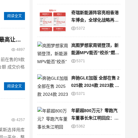
奇瑞新能源阵容亮相香港
阅读全文
车博会，全球化战略再提
速
5372
速腾 全部在售 2026款 2025款 2024款 2023款 2022款 2021款成都速腾最高让利5.50万元 仅8.49万可入手
岚图梦想家周销登顶，新
4897
能源MPV能否“绞杀”燃油
前在售的9款
车？
5371
奔驰GLE加版 全部在售 2
025款 2024款 2023款 20
阅读全文
22款 2021款 2020款平行
5371
进口奔驰GLE加版限时优
惠 目前80万元起售
年薪超800万元？零跑汽
车董事长朱江明回应：仅
4257
为8万元
5362
莱斯选择用库
同一平台，整