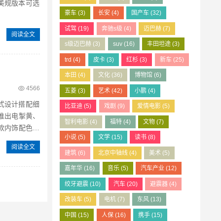
美规版本可选
豪车
(3)
长安
(4)
国产车
(32)
试驾
(19)
奔驰s级
(4)
迈巴赫
(7)
阅读全文
s级迈巴赫
(3)
suv
(16)
丰田坦途
(3)
trd
(4)
皮卡
(3)
红杉
(3)
新车
(25)
本田
(4)
文化
(36)
博物馆
(6)
4566
五菱
(3)
艺术
(42)
小鹏
(4)
闭式设计搭配细
比亚迪
(5)
戏剧
(9)
爱情电影
(5)
智利电影
(4)
福特
(4)
文物
(7)
款内饰配色。
小说
(5)
文学
(15)
读书
(8)
阅读全文
建筑
(6)
北京中轴线
(4)
美术
(5)
嘉年华
(16)
音乐
(5)
汽车产业
(12)
绞牙避震
(10)
汽车
(20)
避震器
(4)
改装车
(5)
电机
(7)
东风
(13)
中国
(15)
人保
(16)
携手
(15)