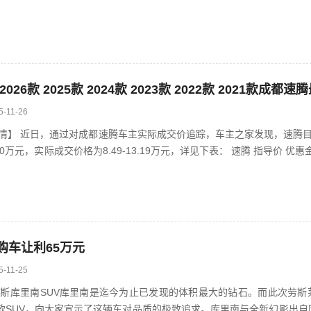
5-11-26
行情】 近日，通过对成都速腾车主实际成交价追踪，车主之家发现，速腾目
实际成交价格为8.49-13.19万元，详见下表： 速腾 指导价 优惠金额 成交价格
购车让利65万元
5-11-25
斯库里南SUV库里南是迄今为止已发现的体积最大的钻石。而此次劳斯
款SUV，向大家宣示了这辆车对品质的极致追求。库里南与全新幻影出自