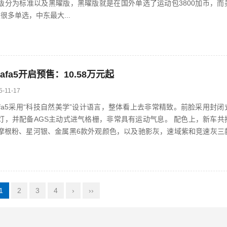
版分为标准以及黑曜版，黑曜版就是在国外单选了运动包3800加币，而
很多单选，中东最大...
fa5开启预售：10.58万元起
5-11-17
fa5采用“科技自然美学”设计语言，整体看上去非常精致。前脸采用封
备AGS主动式进气格栅，非常具有运动气息。 配色上，新车共推出电掣黄、
摩根粉、星河银、金属黑6款外观颜色，以及驰影灰，速域紫和竞速灰三
1
2
3
4
›
››