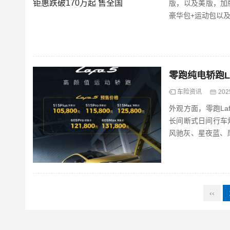
版，以及美版，加
豪华包+运动包以及
零跑纯电轿跑La
车险资讯
202
外观方面，零跑La
长间断式日间行车灯，并配
风驰灰、星夜蓝、
来到车侧...
‹‹