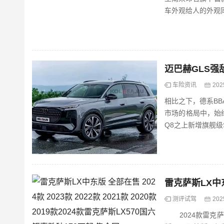
车外观给人的外观同
迈巴赫GLS强
车险资讯
202
相比之下，德系BB
市场的格局中，始终处
Q8之上新增旗舰级
测评试驾
202
2024款雷克萨