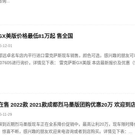
...
斯GX美版价格最低81万起 售全国
5-12-01
卓名车店内平行进口雷克萨斯现车销售，颜色可选，感兴趣的朋友可
买，或致电13458607605进行询价，详情见下表： 雷克萨斯GX美版 本店最新报价及优惠
售 2022款 2021款成都烈马墨版团购优惠20万 欢迎到
5-11-29
近期烈马墨版现车正在全系降价促销中，最高让利20万，现车限时降
，惊喜不断，感兴趣的朋友欢迎来电咨询或者到店购买。详情见下表：...