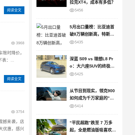
拉克XT4，成本有多低？
阅读全文
5456
5月出口量榜：比亚迪首
破8万辆创新高，特斯拉
大降22%
5435
3968
车限时降价，
深蓝 S09 vs 理想L8 Pr
：...
o：大六座SUV的终极对
决
5425
阅读全文
从节目到现实，领克900
如何成为千万家庭的“信
任之选”？
5414
3754
节震撼来袭，店
“平民超跑”跌至 7 万多
大优惠，感兴
起，全是燃油版吸喜欢的