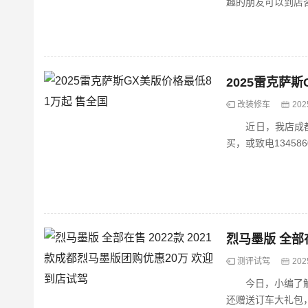
趣的朋友可以到店咨询
2025雷克萨
改装修车
202
近日，我店成都远
烈马墨版 全部在
测评试驾
202
今日，小编了解到
还赠送订车大礼包