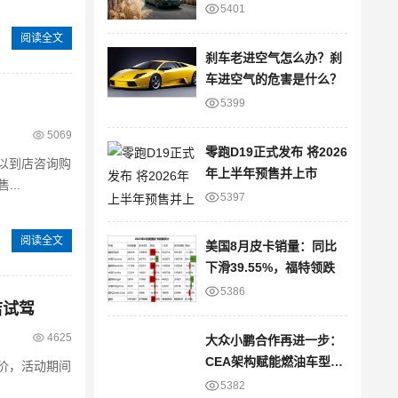
进
5401
阅读全文
刹车老进空气怎么办？刹
车进空气的危害是什么？
5399
5069
零跑D19正式发布 将2026
以到店咨询购
年上半年预售并上市
（售...
5397
阅读全文
美国8月皮卡销量：同比
下滑39.55%，福特领跌
5386
店试驾
4625
大众小鹏合作再进一步：
CEA架构赋能燃油车型，
价，活动期间
智能网联版图再拓展
5382