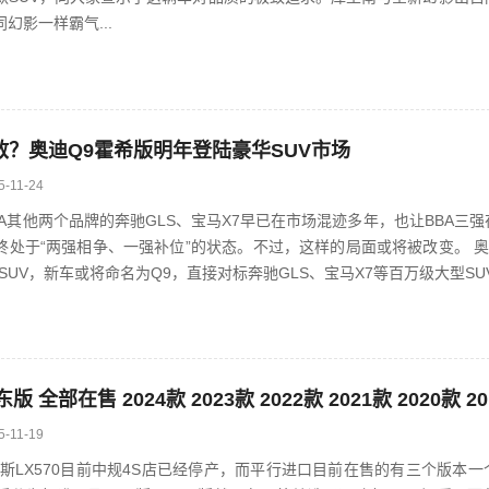
幻影一样霸气...
敌？奥迪Q9霍希版明年登陆豪华SUV市场
5-11-24
A其他两个品牌的奔驰GLS、宝马X7早已在市场混迹多年，也让BBA三强
于“两强相争、一强补位”的状态。不过，这样的局面或将被改变。 奥迪将会在Q7/
SUV，新车或将命名为Q9，直接对标奔驰GLS、宝马X7等百万级大型SUV
5-11-19
斯LX570目前中规4S店已经停产，而平行进口目前在售的有三个版本一