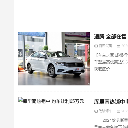
测评试驾
202
【车主之家 成都
车型最高优惠达5.50万元，
获取底价...
库里南热销中 
改装修车
202
2024款劳斯莱
里南来命名旗下首