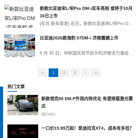
新款比亚迪宋L/宋Pro DM-i实车亮相 或将于10月
16日上市
[车讯 新车首发] 近日，新款比亚迪宋L/宋Pro DM-i实车亮相。作为改款车型，两款新车外观、内饰的设计变化不大，均针对细节做了设计调整；动力上，新车的部分配置、纯电续航里程均有所优化调整。据悉，新款比亚迪宋L/宋Pro DM-i有望于10月16日上市。 新款宋Pro DM-i 宋Pro...
比亚迪2026款海豹 07DM-i 济南震撼上市
9 月 30 日，中秋国庆双节前夕的济南活力涌动，比亚迪海洋网在济南悦立方广场（潮流商业地标）中央发布区迎来重磅时刻 ——2026 款海豹 07DM-i 正式登陆齐鲁大地。这款集第五代 DM 技术、高阶智能驾驶与越级舒适配置于一身的中大型插混轿车，以 “移动的海上奢舱” 姿态完成泉城首秀，瞬间点燃广场内市民与...
‹‹
1
2
3
›
››
热门文章
新款领克08 EM-P外观内饰优化 有望搭载激光雷
达
5491
一口价15.99万起！凯迪拉克XT4，成本有多低？