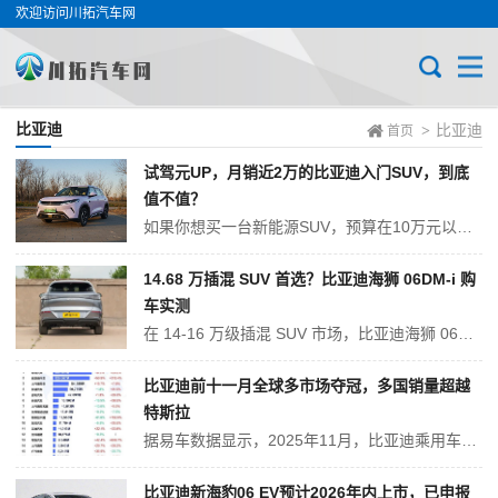
欢迎访问川拓汽车网
比亚迪
比亚迪
>
首页
试驾元UP，月销近2万的比亚迪入门SUV，到底
值不值？
如果你想买一台新能源SUV，预算在10万元以内，又希望有一个“靠谱”的大厂支撑，那么大概率绕不过比亚迪的元UP。目前也是月销将近两万台的存在，相信很多人都是被它的配置和性价比所吸引的。迪子擅长的三电和卷配置性价比，都在它身上展现得淋漓尽致。 标准e平台3.0的龙颜设计和麻花灯就没啥好多说的了，元UP...
14.68 万插混 SUV 首选？比亚迪海狮 06DM-i 购
车实测
在 14-16 万级插混 SUV 市场，比亚迪海狮 06DM-i 凭借低能耗、大空间和实用配置，成为不少家庭用户的备选。全系官方指导价 13.98-15.68 万，结合一位提车 8 个月、行驶 1.1 万公里的真实车主体验，从家庭日常通勤与长途出游的核心需求出发，理性拆解各版本差异，帮你精准匹配，不花冤枉钱。...
比亚迪前十一月全球多市场夺冠，多国销量超越
特斯拉
据易车数据显示，2025年11月，比亚迪乘用车出口量达到12.8万台，同比增长313.4%；今年1-11月累计出口87.8万台，同比增长144%，较2024全年总出口量已实现翻倍式增长，比亚迪成为中国出口增速最快的车企之一。 11月，比亚迪在巴西、土耳其、意大利、西班牙、匈牙利、克罗地...
比亚迪新海豹06 EV预计2026年内上市，已申报