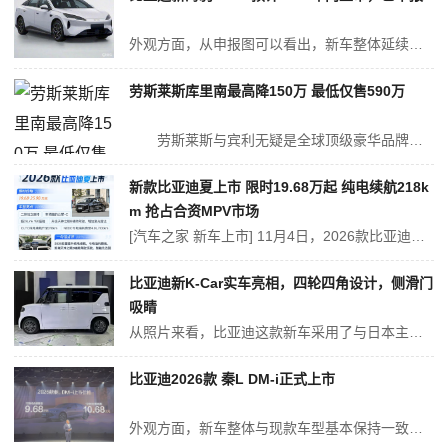
外观方面，从申报图可以看出，新车整体延续了现款车型的设计，仅在下包围两侧的进气口调整为垂直造型，并对下格栅进行了加高处理，以降低风阻。前脸两侧继续配备双月牙状的矩阵式LED大灯组。 车身侧面与现款车型保持一致。尾部变化较大，换装了更加粗犷的全新黑化贯穿式尾灯组，尾灯中央配有发光的“BYD”字样，显得更具...
劳斯莱斯库里南最高降150万 最低仅售590万
劳斯莱斯与宾利无疑是全球顶级豪华品牌阵营的直接竞争对手，所以当宾利推出添越的时候，作为少数没有SUV的厂家，劳斯莱斯也终于绷不住了。库里南正是对宾利添越的回击，劳斯莱斯终于把旗下第一款SUV带到了我们身边，今天我们就...
新款比亚迪夏上市 限时19.68万起 纯电续航218k
m 抢占合资MPV市场
[汽车之家 新车上市] 11月4日，2026款比亚迪夏正式上市，新车共计推出4款车型，官方指导价为20.68-26.98万元，超级置换补贴后限时售价19.68-25.98万元。新车的核心变化点是换装了更大的电池包，其CLTC纯电续航从180km提升到218km，同时亏电油耗降低，配置进行升级。新车定位为一款中...
比亚迪新K-Car实车亮相，四轮四角设计，侧滑门
吸睛
从照片来看，比亚迪这款新车采用了与日本主流“盒子车”相同的造型设计，四轮四角布局，拥有短前后悬和长轴距的设计，不仅确保了车内充足的乘坐空间，还能容纳更大的电池包。 新车采用悬浮式车顶设计，A柱设计有三角窗，后排配备有侧滑门，车头与尾灯采用环形灯组，第三排车窗造型独特。 内饰部分，新车针对日本市场进行了...
比亚迪2026款 秦L DM-i正式上市
外观方面，新车整体与现款车型基本保持一致，前脸继续采用贯穿式黑色饰板+U型镀铬饰条+矩阵式LED大灯组的组合配置。同时在中间镶有“秦”字样，代表王朝系的身份。下部黑化6边形夸大点阵式前格栅也没有变化。 车身侧面和尾部与现款车型保持高度一致，最大的变化是在两侧外后视镜外侧，以及尾灯组两侧加入小蓝灯...