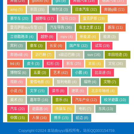
奔驰
(29)
gls450
(4)
gls
(9)
奔驰汽车
(19)
德国汽车
(37)
amg
(5)
丰田
(35)
埃尔法
(3)
日本汽车
(32)
奔驰g级
(11)
豪华车
(20)
越野车
(17)
宝马
(10)
雷克萨斯
(19)
雷克萨斯suv车型
(3)
汽车导购
(36)
车主之家
(11)
跑车
(11)
兰德酷路泽
(4)
越野
(9)
mpv
(4)
新能源
(4)
能源
(3)
宾利
(3)
豪车
(3)
长安
(4)
国产车
(32)
试驾
(19)
奔驰s级
(4)
迈巴赫
(7)
s级迈巴赫
(3)
suv
(16)
丰田坦途
(3)
trd
(4)
皮卡
(3)
红杉
(3)
新车
(25)
本田
(4)
文化
(36)
博物馆
(6)
五菱
(3)
艺术
(42)
小鹏
(4)
比亚迪
(5)
戏剧
(9)
爱情电影
(5)
智利电影
(4)
福特
(4)
文物
(7)
小说
(5)
文学
(15)
读书
(8)
建筑
(6)
北京中轴线
(4)
美术
(5)
嘉年华
(16)
音乐
(5)
汽车产业
(12)
绞牙避震
(10)
汽车
(20)
避震器
(4)
改装车
(5)
电机
(7)
东风
(13)
中国
(15)
人保
(16)
携手
(15)
延边
(8)
Copyright ©2024 本站由syyz版权所有，站长QQ303154759.