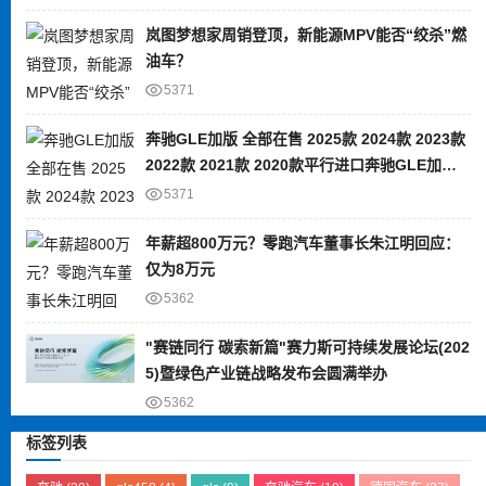
岚图梦想家周销登顶，新能源MPV能否“绞杀”燃
油车？
5371
奔驰GLE加版 全部在售 2025款 2024款 2023款
2022款 2021款 2020款平行进口奔驰GLE加版
限时优惠 目前80万元起售
5371
年薪超800万元？零跑汽车董事长朱江明回应：
仅为8万元
5362
"赛链同行 碳索新篇"赛力斯可持续发展论坛(202
5)暨绿色产业链战略发布会圆满举办
5362
标签列表