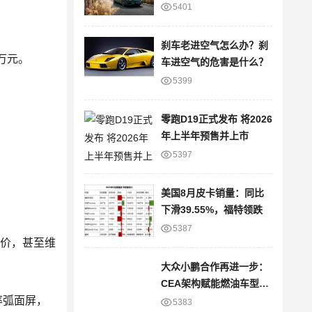
进
5401
刹车老进空气怎么办？刹
9万元。
车进空气的危害是什么？
5399
零跑D19正式发布 将2026
年上半年预售并上市
5397
。
美国8月皮卡销量：同比
下滑39.55%，福特领跌
5387
降价，甚至维
大众小鹏合作再进一步：
CEA架构赋能燃油车型，
率弧面屏，
智能网联版图再拓展
5383