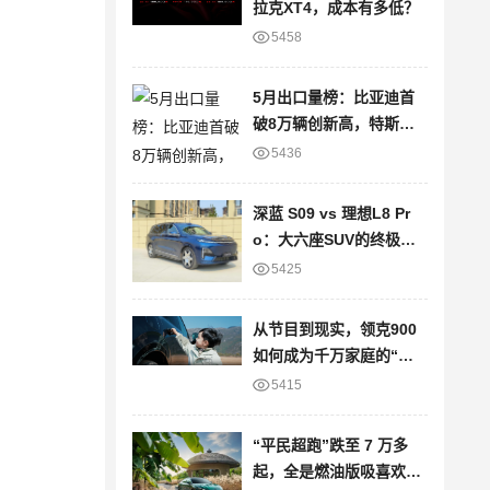
拉克XT4，成本有多低？
5458
5月出口量榜：比亚迪首
破8万辆创新高，特斯拉
大降22%
5436
深蓝 S09 vs 理想L8 Pr
o：大六座SUV的终极对
决
5425
从节目到现实，领克900
如何成为千万家庭的“信
任之选”？
5415
“平民超跑”跌至 7 万多
起，全是燃油版吸喜欢的