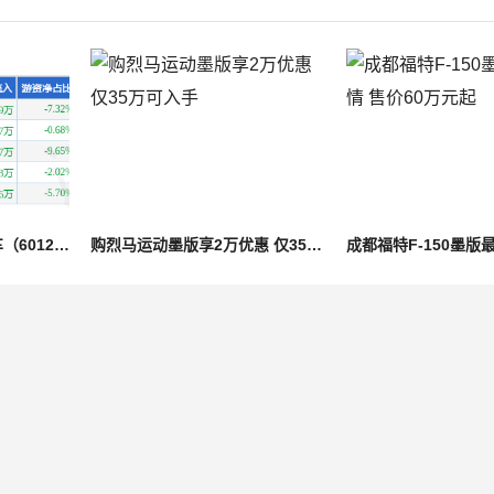
股票行情快报：英利汽车（601279）7月31日主力资金净买入241.47万元
购烈马运动墨版享2万优惠 仅35万可入手