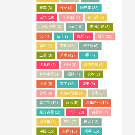
豪车
(3)
长安
(4)
国产车
(32)
试驾
(19)
奔驰s级
(4)
迈巴赫
(7)
s级迈巴赫
(3)
suv
(16)
丰田坦途
(3)
trd
(4)
皮卡
(3)
红杉
(3)
新车
(25)
本田
(4)
文化
(36)
博物馆
(6)
五菱
(3)
艺术
(42)
小鹏
(4)
比亚迪
(5)
戏剧
(9)
爱情电影
(5)
智利电影
(4)
福特
(4)
文物
(7)
小说
(5)
文学
(15)
读书
(8)
建筑
(6)
北京中轴线
(4)
美术
(5)
嘉年华
(16)
音乐
(5)
汽车产业
(12)
绞牙避震
(10)
汽车
(20)
避震器
(4)
改装车
(5)
电机
(7)
东风
(13)
中国
(15)
人保
(16)
携手
(15)