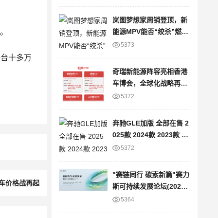
岚图梦想家周销登顶，新
能源MPV能否“绞杀”燃油
现。
车？
5373
一台十多万
奇瑞新能源阵容亮相香港
车博会，全球化战略再提
速
5372
奔驰GLE加版 全部在售 2
025款 2024款 2023款 20
22款 2021款 2020款平行
5372
进口奔驰GLE加版限时优
惠 目前80万元起售
"赛链同行 碳索新篇"赛力
轿车价格战再起
斯可持续发展论坛(2025)
暨绿色产业链战略发布会
5364
圆满举办