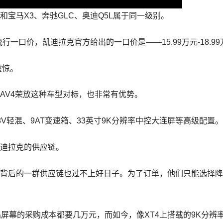
和宝马X3、奔驰GLC、奥迪Q5L属于同一级别。
近流行一口价，凯迪拉克官方给出的一口价是——15.99万元-18.9
震惊。
RAV4荣放这种车型对标，也非常有优势。
V轻混、9AT变速箱、33英寸9K分辨率中控大连屏等高级配置
凯迪拉克的供应链。
用背后的一群供应链也过不上好日子。为了订单，他们只能选择
屏幕的采购成本都要几万元，而如今，像XT4上搭载的9K分辨