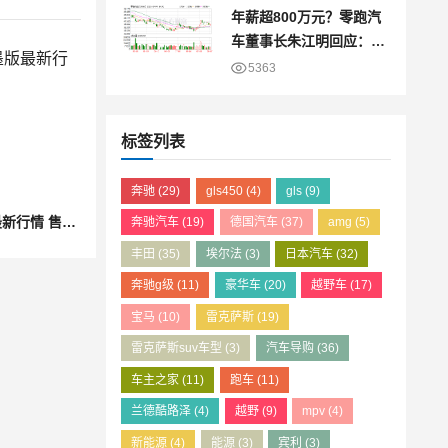
年薪超800万元？零跑汽
车董事长朱江明回应：仅
为8万元
5363
标签列表
奔驰
(29)
gls450
(4)
gls
(9)
成都福特F-150墨版最新行情 售价60万元起
奔驰汽车
(19)
德国汽车
(37)
amg
(5)
丰田
(35)
埃尔法
(3)
日本汽车
(32)
奔驰g级
(11)
豪华车
(20)
越野车
(17)
宝马
(10)
雷克萨斯
(19)
雷克萨斯suv车型
(3)
汽车导购
(36)
车主之家
(11)
跑车
(11)
兰德酷路泽
(4)
越野
(9)
mpv
(4)
新能源
(4)
能源
(3)
宾利
(3)