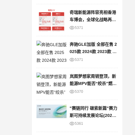
奇瑞新能源阵容亮相香港
车博会，全球化战略再提
速
5371
奔驰GLE加版 全部在售 2
025款 2024款 2023款 20
22款 2021款 2020款平行
5371
进口奔驰GLE加版限时优
惠 目前80万元起售
岚图梦想家周销登顶，新
能源MPV能否“绞杀”燃油
车？
5370
"赛链同行 碳索新篇"赛力
斯可持续发展论坛(2025)
暨绿色产业链战略发布会
5361
圆满举办