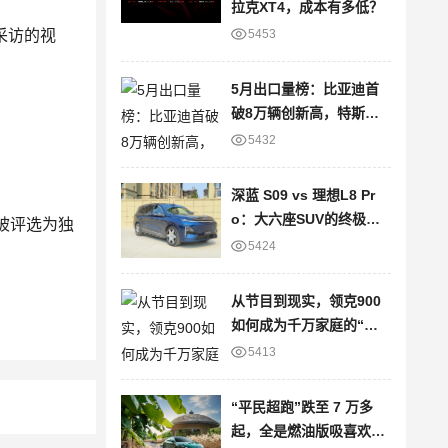
拉克XT4，成本有多低？
5453
采访的视
5月出口量榜：比亚迪首
破8万辆创新高，特斯拉
大降22%
5432
深蓝 S09 vs 理想L8 Pr
o：大六座SUV的终极对
被评选为
独
决
5424
从节目到现实，领克900
如何成为千万家庭的“信
任之选”？
5413
“平民超跑”跌至 7 万多
起，全是燃油版吸喜欢的