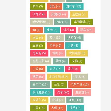
豪车
(3)
长安
(4)
国产车
(32)
试驾
(19)
奔驰s级
(4)
迈巴赫
(7)
s级迈巴赫
(3)
suv
(16)
丰田坦途
(3)
trd
(4)
皮卡
(3)
红杉
(3)
新车
(25)
本田
(4)
文化
(36)
博物馆
(6)
五菱
(3)
艺术
(42)
小鹏
(4)
比亚迪
(5)
戏剧
(9)
爱情电影
(5)
智利电影
(4)
福特
(4)
文物
(7)
小说
(5)
文学
(15)
读书
(8)
建筑
(6)
北京中轴线
(4)
美术
(5)
嘉年华
(16)
音乐
(5)
汽车产业
(12)
绞牙避震
(10)
汽车
(20)
避震器
(4)
改装车
(5)
电机
(7)
东风
(13)
中国
(15)
人保
(16)
携手
(15)