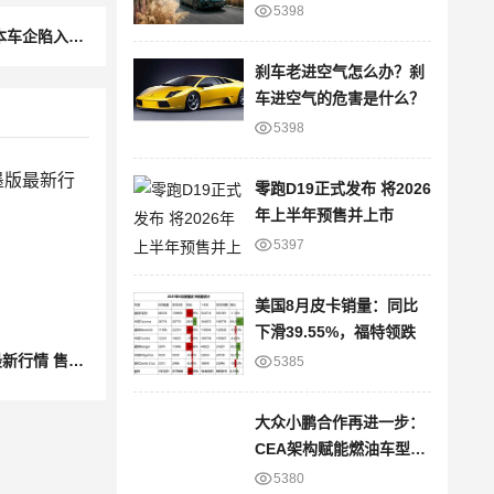
进
5398
下一篇：本田汽车净利暴跌87%！关税重大影响！日本车企陷入困境！
刹车老进空气怎么办？刹
车进空气的危害是什么？
5398
零跑D19正式发布 将2026
年上半年预售并上市
5397
美国8月皮卡销量：同比
下滑39.55%，福特领跌
成都福特F-150墨版最新行情 售价60万元起
5385
大众小鹏合作再进一步：
CEA架构赋能燃油车型，
智能网联版图再拓展
5380