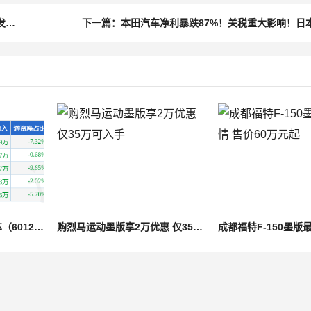
上一篇：小鹏汇天“陆地航母”重大进展！飞行汽车迎来产业爆发临界点 机构盯上这些潜力股
股票行情快报：英利汽车（601279）7月31日主力资金净买入241.47万元
购烈马运动墨版享2万优惠 仅35万可入手