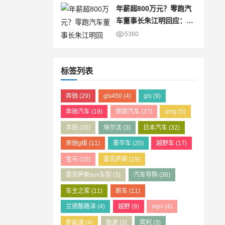
年薪超800万元？零跑汽
车董事长朱江明回应：仅
为8万元
5360
标签列表
奔驰
(29)
gls450
(4)
gls
(9)
奔驰汽车
(19)
德国汽车
(37)
amg
(5)
丰田
(35)
埃尔法
(3)
日本汽车
(32)
奔驰g级
(11)
豪华车
(20)
越野车
(17)
宝马
(10)
雷克萨斯
(19)
雷克萨斯suv车型
(3)
汽车导购
(36)
车主之家
(11)
跑车
(11)
兰德酷路泽
(4)
越野
(9)
mpv
(4)
新能源
(4)
能源
(3)
宾利
(3)