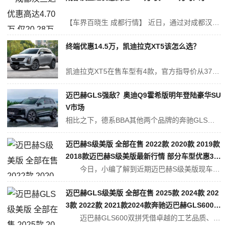
【车界百晓生 成都行情】 近日，通过对成都汉兰达车主实际成交价追踪，车界百晓生发现，汉兰达目前在售的20款车型最高优惠达4.70万元，实际成交价格为20.28-29.08万元，详见下表： 汉兰达 指导价 优惠金额 成交价格 获...
终端优惠14.5万，凯迪拉克XT5该怎么选？
凯迪拉克XT5在售车型有4款，官方指导价从37.99万元至45.99万元不等，终端优惠力度达到14.5万元，裸车价拉低至23.49万元起，预算有限的朋友也能考虑入手。该款车在动力上全系均搭载2.0T 48V轻混发动机，传动机构为9AT变速箱，对应的最大输出功率为174kW，强劲的参数能满足大部分用户的日常...
迈巴赫GLS强敌？奥迪Q9霍希版明年登陆豪华SU
V市场
相比之下，德系BBA其他两个品牌的奔驰GLS、宝马X7早已在市场混迹多年，也让BBA三强在百万级SUV市场的格局中，始终处于“两强相争、一强补位”的状态。不过，这样的局面或将被改变。 奥迪将会在Q7/Q8之上新增旗舰级SUV，新车或将命名为Q9，直接对标奔驰GLS、宝马X7等百万级大型SUV，最快将...
迈巴赫S级美版 全部在售 2022款 2020款 2019款
2018款迈巴赫S级美版最新行情 部分车型优惠32
万
今日，小编了解到近期迈巴赫S级美版现车正在全系降价促销中，最高让利32万，现车限时降价，活动期间还赠送订车大礼包，惊喜不断，感兴趣的朋友欢迎来电咨询或者到店购买。详情见下表：...
迈巴赫GLS级美版 全部在售 2025款 2024款 202
3款 2022款 2021款2024款奔驰迈巴赫GLS600优
惠报价 你值得拥有
迈巴赫GLS600双拼凭借卓越的工艺品质、舒适的座舱氛围和奢华专属格调，受到客户的青睐。我们在中控台、座椅和车门饰面采用了革新设计。此外，一系列微妙细节设计也发挥了举足轻重的作用。包括全新水平车门把手、别具一格的座椅缝线等，每...