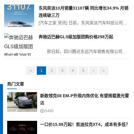
东风奕派10月销量31107辆 同比增长34.9% 月销
连续破三万
[汽车之家 资讯] 日前，东风奕派汽车科技公司公布10月销售数据，10月销量31107辆，同比增长34.9%，月销连续破三万。今年1-10月，奕派科技累计销量同比增长43.6%。 自2024年1月上市至今，东风奕派纳米01(参数|询价)销量已正式突破10万辆；东风奕派旗下eπ007、eπ008...
奔驰迈巴赫GLS级加版团购价格298万起
即日起，四川腾达东远汽车销售有限公司迈巴赫GLS级加版推出限量特惠，全包售价最低298.00万起，致电咨询还能享受其他优惠政策及增值服务，喜欢这款车的朋友们可进一步了解，具体价格详见下表：...
‹‹
1
2
3
4
5
›
››
热门文章
新款领克08 EM-P外观内饰优化 有望搭载激光雷
达
5490
一口价15.99万起！凯迪拉克XT4，成本有多低？