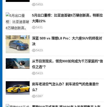
5453
5月出口量榜：比亚迪首破8万辆创新高，特斯拉
大降22%
5431
深蓝 S09 vs 理想L8 Pro：大六座SUV的终极对
决
5423
从节目到现实，领克900如何成为千万家庭的“信
任之选”？
5413
刹车老进空气怎么办？刹车进空气的危害是什
么？
5397
零跑D19正式发布 将2026年上半年预售并上市