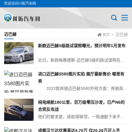
欢迎访问川拓汽车网
迈巴赫
迈巴赫
>
首页
新款迈巴赫S级路试谍照曝光，预计明年1月发布
近日，新款梅赛德斯-迈巴赫S级的路试谍照在网上曝光。作为中期改款车型，新车将在外观、内饰及配置方面进行升级，有望与新款奔驰S级同步于2026年1月29日正式发布。 从谍照来看，新车前大灯采用了与新款奔驰S级相似的三叉星徽LED灯组，前格栅预计尺寸更大，并提供熏黑或镀铬等材质选择。侧面保留了标志性的大尺寸...
进口迈巴赫S580图片实拍 展厅最新售价 哪里有
卖
2022款奔驰迈巴赫S580外观方面：奔驰高端外观设计方面，与老款车型保持了高度统一，毕竟是年度改款车型，外观方面肯定不会做特别大的变动。一些细节方面的变化还是凸显了这次奔驰的用心。 &n...
纯电续航180公里，百万级零压沙发，日产N6的
合资反攻战
他们的要求是，续航得够顶，一周通勤下来不用额外补能，空间得够用，能妥妥装下全家出行的行李，座椅得舒服，长途赶路也不会觉得累，最后价格还得实在，不会给家庭增添经济压力。 在10-15万级插混市场，这类堪称全能的产品一直很稀缺，而东风日产N6的出现，终于改变了这一局面。 11月13日，东风日产首款插混轿车...
成都汉兰达优惠高达4.70万 仅20.28万可入手