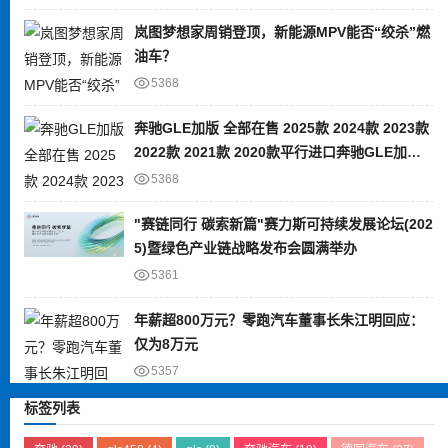
岚图梦想家周销登顶，新能源MPV能否“绞杀”燃
油车？
5368
奔驰GLE加版 全部在售 2025款 2024款 2023款
2022款 2021款 2020款平行进口奔驰GLE加版
限时优惠 目前80万元起售
5368
"赛链同行 碳索新篇"赛力斯可持续发展论坛(202
5)暨绿色产业链战略发布会圆满举办
5361
年薪超800万元？零跑汽车董事长朱江明回应：
仅为8万元
5357
标签列表