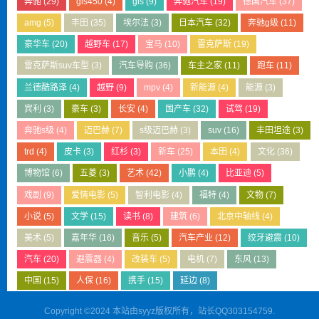
奔驰
(29)
gls450
(4)
gls
(9)
奔驰汽车
(19)
德国汽车
(37)
amg
(5)
丰田
(35)
埃尔法
(3)
日本汽车
(32)
奔驰g级
(11)
豪华车
(20)
越野车
(17)
宝马
(10)
雷克萨斯
(19)
雷克萨斯suv车型
(3)
汽车导购
(36)
车主之家
(11)
跑车
(11)
兰德酷路泽
(4)
越野
(9)
mpv
(4)
新能源
(4)
能源
(3)
宾利
(3)
豪车
(3)
长安
(4)
国产车
(32)
试驾
(19)
奔驰s级
(4)
迈巴赫
(7)
s级迈巴赫
(3)
suv
(16)
丰田坦途
(3)
trd
(4)
皮卡
(3)
红杉
(3)
新车
(25)
本田
(4)
文化
(36)
博物馆
(6)
五菱
(3)
艺术
(42)
小鹏
(4)
比亚迪
(5)
戏剧
(9)
爱情电影
(5)
智利电影
(4)
福特
(4)
文物
(7)
小说
(5)
文学
(15)
读书
(8)
建筑
(6)
北京中轴线
(4)
美术
(5)
嘉年华
(16)
音乐
(5)
汽车产业
(12)
绞牙避震
(10)
汽车
(20)
避震器
(4)
改装车
(5)
电机
(7)
东风
(13)
中国
(15)
人保
(16)
携手
(15)
延边
(8)
Copyright ©2024 本站由syyz版权所有，站长QQ303154759.