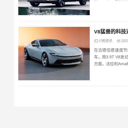
预售价为9.19万-11.
V8猛兽的科技
川拓资讯
202
在古德伍德速度节的
车，用3.9T V8
方面，法拉利Ama