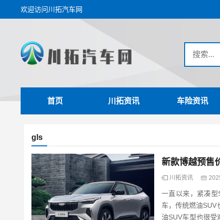
欢迎访问川拓汽车网
首页
川拓资讯
车险资讯
gls
新款博越预售价9
川拓资讯
202
一直以来，紧凑型
车，传统燃油SU
油SUV车型也很受欢迎。 最近，国产头部品牌不断加推紧凑型SUV。8月2