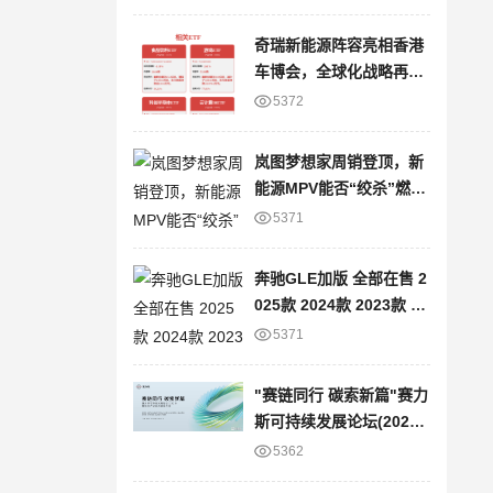
奇瑞新能源阵容亮相香港
车博会，全球化战略再提
速
5372
岚图梦想家周销登顶，新
能源MPV能否“绞杀”燃油
车？
5371
奔驰GLE加版 全部在售 2
025款 2024款 2023款 20
22款 2021款 2020款平行
5371
进口奔驰GLE加版限时优
惠 目前80万元起售
"赛链同行 碳索新篇"赛力
斯可持续发展论坛(2025)
暨绿色产业链战略发布会
5362
圆满举办