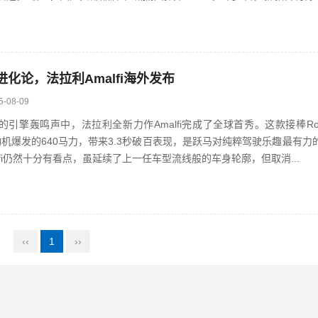
..
进化论，法拉利Amalfi海外发布
5-08-09
引擎轰鸣声中，法拉利全新力作Amalfi完成了全球首秀。这款接棒R
发动机爆发的640马力，带来3.3秒破百表现，是跃马对纯粹驾驶乐趣最有力的诠
lfi仍然十分有看点，虽延续了上一任车型流线般的车身轮廓，但取消...
‹‹
1
››