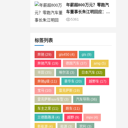
年薪超800万元？零跑汽
车董事长朱江明回应：仅
为8万元
5361
标签列表
奔驰
(29)
gls450
(4)
gls
(9)
奔驰汽车
(19)
德国汽车
(37)
amg
(5)
丰田
(35)
埃尔法
(3)
日本汽车
(32)
奔驰g级
(11)
豪华车
(20)
越野车
(17)
宝马
(10)
雷克萨斯
(19)
雷克萨斯suv车型
(3)
汽车导购
(36)
车主之家
(11)
跑车
(11)
兰德酷路泽
(4)
越野
(9)
mpv
(4)
新能源
(4)
能源
(3)
宾利
(3)