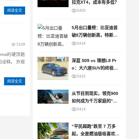
拉克XT4，成本有多低？
阅读全文
5455
5月出口量榜：比亚迪首
破8万辆创新高，特斯拉
大降22%
5434
5109
oma的硬顶跑
深蓝 S09 vs 理想L8 Pr
释。 外观
o：大六座SUV的终极对
决
5425
阅读全文
从节目到现实，领克900
如何成为千万家庭的“信
任之选”？
5414
“平民超跑”跌至 7 万多
起，全是燃油版吸喜欢的