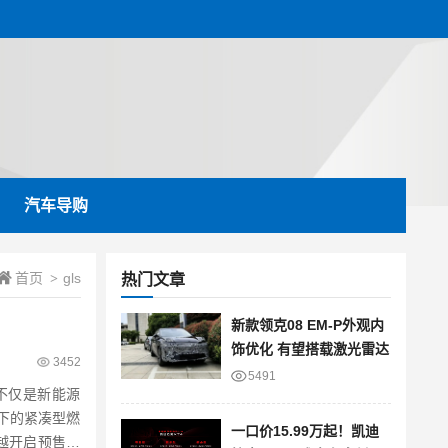
汽车导购
首页
gls
>
热门文章
新款领克08 EM-P外观内
饰优化 有望搭载激光雷达
3452
5491
不仅是新能源
下的紧凑型燃
一口价15.99万起！凯迪