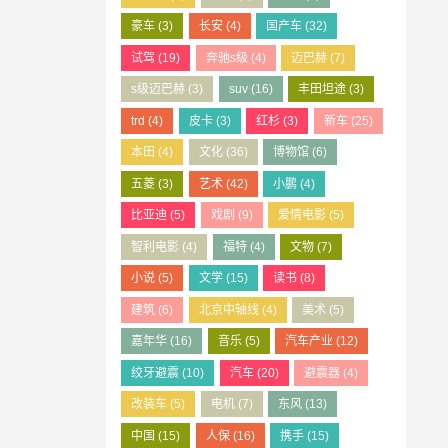
豪车
(3)
长安
(4)
国产车
(32)
试驾
(19)
奔驰s级
(4)
迈巴赫
(7)
s级迈巴赫
(3)
suv
(16)
丰田坦途
(3)
trd
(4)
皮卡
(3)
红杉
(3)
新车
(25)
本田
(4)
文化
(36)
博物馆
(6)
五菱
(3)
艺术
(42)
小鹏
(4)
比亚迪
(5)
戏剧
(9)
爱情电影
(5)
智利电影
(4)
福特
(4)
文物
(7)
小说
(5)
文学
(15)
读书
(8)
建筑
(6)
北京中轴线
(4)
美术
(5)
嘉年华
(16)
音乐
(5)
汽车产业
(12)
绞牙避震
(10)
汽车
(20)
避震器
(4)
改装车
(5)
电机
(7)
东风
(13)
中国
(15)
人保
(16)
携手
(15)