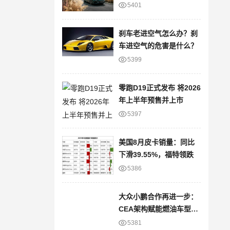
进
5401
刹车老进空气怎么办？刹
车进空气的危害是什么？
5399
零跑D19正式发布 将2026
年上半年预售并上市
5397
美国8月皮卡销量：同比
下滑39.55%，福特领跌
5386
大众小鹏合作再进一步：
CEA架构赋能燃油车型，
智能网联版图再拓展
5381