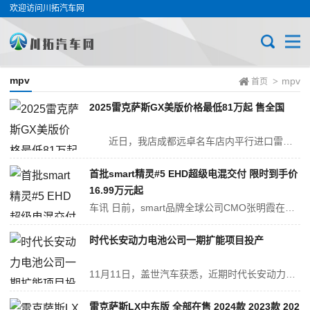
欢迎访问川拓汽车网
mpv
mpv
>
首页
2025雷克萨斯GX美版价格最低81万起 售全国
近日，我店成都远卓名车店内平行进口雷克萨斯现车销售，颜色可选，感兴趣的朋友可以到店咨询购买，或致电13458607605进行询价，详情见下表： 雷克萨斯GX美版 本店最新报价及优惠（售...
首批smart精灵#5 EHD超级电混交付 限时到手价
16.99万元起
车讯 日前，smart品牌全球公司CMO张明霞在微博上宣布，首批smart精灵#5 EHD超级电混迎来交付。新车于10月28日正式上市，推出4款车型，官方指导价区间18.99-23.99万元，限时到手价区间16.99-21.99万元。 车型回顾 外观方面，smart精灵#5 EHD在向方盒...
时代长安动力电池公司一期扩能项目投产
11月11日，盖世汽车获悉，近期时代长安动力电池有限公司一期扩能项目在宜宾长江工业园正式投产。 据悉，时代长安一期扩能项目规划建设30GWh动力电池产能，满产后预计年产值超110亿元。 时代长安方面表示，该公司一期项目已于2023年11月正式投产，给扩能项目积累了丰富经验，一期扩能项目作为公司一期项目的延伸现...
雷克萨斯LX中东版 全部在售 2024款 2023款 202