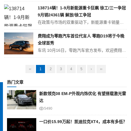
138714辆！1-9月新能源重卡狂飙 徐工/三一争冠
9月销24361辆 解放/徐工争冠
在政策与市场的双重驱动下，新能源重卡销量持续高速增长。新能源重卡在钢铁、石化、水泥、煤电厂、港口、城建、商砼等短倒运输领域表现出色，实现了降本增效，赚得了绿色积分。 超充网络的加速建设，推动了电动重卡，特别是大电量电动重卡在中长途运输领域的扩大应用，推动了新能源重卡持续高速增长。 据绿色重卡统计（数据来源：上...
费翔成为零跑汽车首位代言人 零跑D19将于今晚
全球首秀
车讯 10月16日，零跑汽车官方发布，欢迎费翔成为零跑汽车D系列代言人。零跑汽车旗舰D平台技术发布会暨D19全球首秀将于今晚19:00正式开始。 从预告图我们看出，车头采用了零跑家族式设计语言，贯穿式的灯带极具辨识度，在前机舱盖上镶嵌有零跑的LOGO，车头采用了封闭式的设计。同时，新车车顶部配备了激光雷...
‹‹
1
2
3
4
5
›
››
热门文章
新款领克08 EM-P外观内饰优化 有望搭载激光雷
达
5490
一口价15.99万起！凯迪拉克XT4，成本有多低？