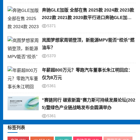
奔驰GLE加版 全部在售 2025款 2024款 2023款
2022款 2021款 2020款平行进口奔驰GLE加版
限时优惠 目前80万元起售
5371
岚图梦想家周销登顶，新能源MPV能否“绞杀”燃
油车？
5370
年薪超800万元？零跑汽车董事长朱江明回应：
仅为8万元
5361
"赛链同行 碳索新篇"赛力斯可持续发展论坛(202
5)暨绿色产业链战略发布会圆满举办
5361
标签列表