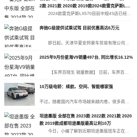
2款 2021款 2020款 2019款2024款雷克萨斯LX5
70国六钜惠跌破170万起 售全国
2024款雷克萨斯LX570目前中规4S店已经停产，而平行进口目前在售的有三个版本一个是中东，加版，以及美版，加版分为标准以及黑曜版，黑曜版就是在国外单选了运动包3800加币，而美规版本可选豪华包+运动包以及很多单选，中东最大...
奔驰G级提供试乘试驾 目前优惠高达6万元
即日起，天津华夏安邦豪车贸易有限公司奔驰G级推出限量特惠，全包售价最低180.80万起，致电咨询还能享受其他优惠政策及增值服务，喜欢这款车的朋友们可进一步了解，具体价格详见下表： 奔驰G级...
2025年9月份星海V9销量497台, 同比增长16.12%
【车界百晓生 销量数据】 日前，车界百晓生从中国乘用车联席会获得了最新公布的销量数据。2025年9月星海V9销量为497辆，在东风风行销量中占比11.10%，在MPV销量中排名第40位。 星海V9...
10万级电轿：续航、空间、智能哪家强
不过，随着国内汽车市场越来越内卷，很多高端、豪华配置都下放到10-15万级的家用汽车市场，今天，我们就去4S店探店，给大家介绍三款性价比高、配置也比较丰富的纯电动轿车，它们分别是零跑B01、小鹏MONA M03和海豹06 EV。 我们看了零跑B01 2025款 650激光雷达版、小鹏MONA M03 2...
坦途墨版 全部在售 2023款 2022款 2021款 2020
款 2019款成都坦途墨版最高让利10万
今日，小编了解到近期坦途墨版现车正在全系降价促销中，最高让利10万，现车限时降价，活动期间还赠送订车大礼包，惊喜不断，感兴趣的朋友欢迎来电咨询或者到店购买。详情见下表：...