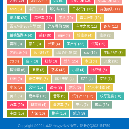
奔驰
(29)
gls450
(4)
gls
(9)
奔驰汽车
(19)
德国汽车
(37)
amg
(5)
丰田
(35)
埃尔法
(3)
日本汽车
(32)
奔驰g级
(11)
豪华车
(20)
越野车
(17)
宝马
(10)
雷克萨斯
(19)
雷克萨斯suv车型
(3)
汽车导购
(36)
车主之家
(11)
跑车
(11)
兰德酷路泽
(4)
越野
(9)
mpv
(4)
新能源
(4)
能源
(3)
宾利
(3)
豪车
(3)
长安
(4)
国产车
(32)
试驾
(19)
奔驰s级
(4)
迈巴赫
(7)
s级迈巴赫
(3)
suv
(16)
丰田坦途
(3)
trd
(4)
皮卡
(3)
红杉
(3)
新车
(25)
本田
(4)
文化
(36)
博物馆
(6)
五菱
(3)
艺术
(42)
小鹏
(4)
比亚迪
(5)
戏剧
(9)
爱情电影
(5)
智利电影
(4)
福特
(4)
文物
(7)
小说
(5)
文学
(15)
读书
(8)
建筑
(6)
北京中轴线
(4)
美术
(5)
嘉年华
(16)
音乐
(5)
汽车产业
(12)
绞牙避震
(10)
汽车
(20)
避震器
(4)
改装车
(5)
电机
(7)
东风
(13)
中国
(15)
人保
(16)
携手
(15)
延边
(8)
Copyright ©2024 本站由syyz版权所有，站长QQ303154759.