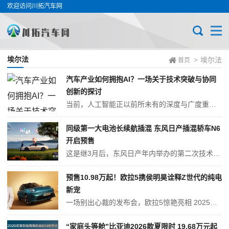
欢迎访问川拓汽车网
埃尔法
埃尔法
>
首页
汽车产业如何拥抱AI？一场关于技术突破与协同
创新的探讨
当前，人工智能正以前所未有的深度与广度重塑汽车产业。从辅助智能驾驶到飞行汽车，从芯片自主到智能制造产线升级，一场以AI为核心动力的产业变革已全面展开。在这场转型中，技术突破如何转化为市场实力？产业链上下游又将如何协同创新？ 11月6日至8日，由工业和信息化部装备工业发展中心、苏州市人民政府、中国汽车工程研究院...
同级第一大电池长续航插混 东风日产插混轿车N6
开启预售
这是继3月后，东风日产年内举办的第二次技术发布会，正式发布集结30多项“最家”新能源技术的全新成果：包括日产全球首个乘用车插混系统——AI云擎电混、行业首创插混防失速智控技术、超安全云盾电池、全球首发高通8775×Momenta飞轮大模型舱驾融合方案，以及全新后排零压云毯大沙发等，带来超经济节能、超智能舒...
预售10.98万起！欧拉5携侯明昊诠释Z世代的纯电
新宠
一场别出心裁的发布会，欧拉5惊艳亮相 2025年11月12日，在中国保定，长城汽车欧拉品牌举办了一场别开生面的发布会。发布会前，欧拉品牌代言人侯明昊惊喜亮相，瞬间点燃了现场气氛。他与欧拉品牌总经理吕文斌先生的精彩互动，更是让粉丝们尖叫连连。 与此同时，欧拉品牌携手侯明昊粉丝“猕猴桃”共同为侯明昊打造的...
“家庭头等舱”比亚迪2026款夏限时 19.68万元起