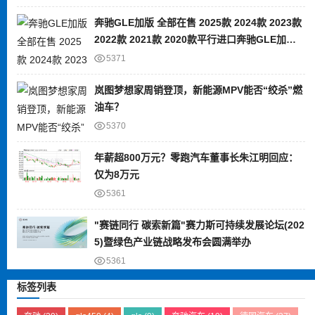
奔驰GLE加版 全部在售 2025款 2024款 2023款
2022款 2021款 2020款平行进口奔驰GLE加版
限时优惠 目前80万元起售
5371
岚图梦想家周销登顶，新能源MPV能否“绞杀”燃
油车？
5370
年薪超800万元？零跑汽车董事长朱江明回应：
仅为8万元
5361
"赛链同行 碳索新篇"赛力斯可持续发展论坛(202
5)暨绿色产业链战略发布会圆满举办
5361
标签列表