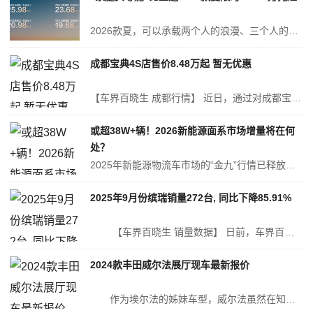
2026款夏，可以承载两个人的浪漫、三个人的幸福、六个人的圆满，将MPV从“交通工具”升级为“移动生活空间”，是家庭用车一步到位的终极选择，是品质家庭专属的“家庭头等舱”。 7款车色，款款出色，家庭生活“最美背景色” 2026款夏颜值焕新，新增三款外观颜色。墨竹青车色，灵感源自蜀南竹海，格调雅致...
成都宝典4S店售价8.48万起 暂无优惠
【车界百晓生 成都行情】 近日，通过对成都宝典车主实际成交价追踪，车界百晓生发现，宝典目前在售的61款车型暂无优惠，实际成交价格为8.48-12.08万元，详见下表： 宝典 指导价 优惠金额 成交价格 获取底价...
或超38W+辆！2026新能源面系市场增量将在何
处？
2025年新能源物流车市场的“金九”行情已释放强烈信号：9月新能源面系车销量达38417 辆，同比激增49.9%，环比提升26.5%。前9个月累计销量突破24.16万辆，同比增长26.2%，占新能源物流车总销量的54.5%。这组数据既印证了面系车在城配市场的根基地位，也为冲击2026年市场规模埋下伏笔。 格局...
2025年9月份缤瑞销量272台, 同比下降85.91%
【车界百晓生 销量数据】 日前，车界百晓生从中国乘用车联席会获得了最新公布的销量数据。2025年9月缤瑞销量为272辆，在吉利汽车销量中占比0.36%，在紧凑型车销量中排名第53位。 缤瑞销量走势...
2024款丰田威尔法展厅现车最新报价
作为埃尔法的姊妹车型，威尔法虽然在知名度上略逊一筹，但有着皇冠标的加持，令其在定位方面相比埃尔法还要更高一些。另外值得一提的是，虽然新款皇冠威尔法的指导价为84.7万—92.8万元，但众所周知，这款车和埃尔法一样，终端市场的价...