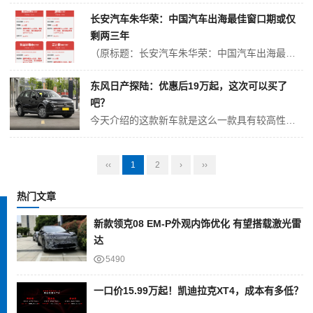
长安汽车朱华荣：中国汽车出海最佳窗口期或仅
剩两三年
（原标题：长安汽车朱华荣：中国汽车出海最佳窗口期或仅剩两三年） 快科技9月5日消息，在2025世界智能产业博览会上，长安汽车集团董事长朱华荣发表了关于未来汽车的重磅观点。 朱华荣指出，当前汽车产业正加速拥抱AI，数智新汽车时代已然来临，未来汽车将升级为可进化的智能汽车机器人。 在技术渗透方面，他预测到203...
东风日产探陆：优惠后19万起，这次可以买了
吧？
今天介绍的这款新车就是这么一款具有较高性价比的合资SUV，该车是东风日产旗下的探陆，全系搭载的2.0T动力、9AT变速箱。新车上市前因为价格问题遭受了广大网友的调侃，而现如今不仅指导价进行了下调，在终端还拥有较大的优惠幅度。在我们看来这款车的性价比已经拉满，但是销量似乎不尽人意，那么该车究竟值不值得入手呢？下...
‹‹
1
2
›
››
热门文章
新款领克08 EM-P外观内饰优化 有望搭载激光雷
达
5490
一口价15.99万起！凯迪拉克XT4，成本有多低？