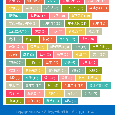
奔驰
(29)
gls450
(4)
gls
(9)
奔驰汽车
(19)
德国汽车
(37)
amg
(5)
丰田
(35)
埃尔法
(3)
日本汽车
(32)
奔驰g级
(11)
豪华车
(20)
越野车
(17)
宝马
(10)
雷克萨斯
(19)
雷克萨斯suv车型
(3)
汽车导购
(36)
车主之家
(11)
跑车
(11)
兰德酷路泽
(4)
越野
(9)
mpv
(4)
新能源
(4)
能源
(3)
宾利
(3)
豪车
(3)
长安
(4)
国产车
(32)
试驾
(19)
奔驰s级
(4)
迈巴赫
(7)
s级迈巴赫
(3)
suv
(16)
丰田坦途
(3)
trd
(4)
皮卡
(3)
红杉
(3)
新车
(25)
本田
(4)
文化
(36)
博物馆
(6)
五菱
(3)
艺术
(42)
小鹏
(4)
比亚迪
(5)
戏剧
(9)
爱情电影
(5)
智利电影
(4)
福特
(4)
文物
(7)
小说
(5)
文学
(15)
读书
(8)
建筑
(6)
北京中轴线
(4)
美术
(5)
嘉年华
(16)
音乐
(5)
汽车产业
(12)
绞牙避震
(10)
汽车
(20)
避震器
(4)
改装车
(5)
电机
(7)
东风
(13)
中国
(15)
人保
(16)
携手
(15)
延边
(8)
Copyright ©2024 本站由syyz版权所有，站长QQ303154759.