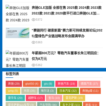
奔驰GLE加版 全部在售 2025款 2024款 2023款
2022款 2021款 2020款平行进口奔驰GLE加版
限时优惠 目前80万元起售
5372
"赛链同行 碳索新篇"赛力斯可持续发展论坛(202
5)暨绿色产业链战略发布会圆满举办
5363
年薪超800万元？零跑汽车董事长朱江明回应：
仅为8万元
5362
标签列表
奔驰
(29)
gls450
(4)
gls
(9)
奔驰汽车
(19)
德国汽车
(37)
amg
(5)
丰田
(35)
埃尔法
(3)
日本汽车
(32)
奔驰g级
(11)
豪华车
(20)
越野车
(17)
宝马
(10)
雷克萨斯
(19)
雷克萨斯suv车型
(3)
汽车导购
(36)
车主之家
(11)
跑车
(11)