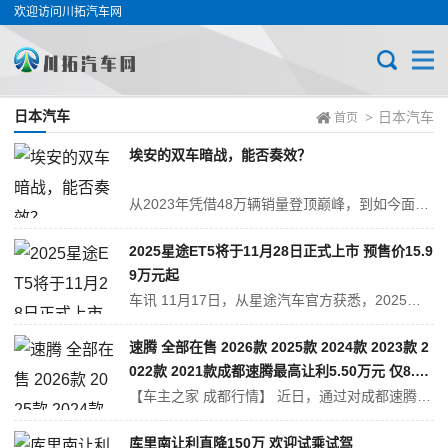
欢迎访问川拓汽车网
日本汽车
日本汽车
>
首页
埃安的双车暗战，能否奏效？
从2023年凭借48万辆销量登顶巅峰，到如今面临销量波动的挑战，广汽埃安正经历着转型期的深度调整。长期以来，其较为侧重B端市场的结构特点，在竞争日趋激烈的C端消费市场中逐渐显现出一定的适应性压力，这也成为当前埃安需要应对的核心课题之一。 在此背景下，广汽集团董事长冯兴亚于2025年6月明确提出，在自主品牌体系...
2025星途ET5将于11月28日正式上市 预售价15.9
9万元起
车讯 11月17日，从星途汽车官方获悉，2025星途ET5将于11月28日正式上市。此前，新车已开启预售，预售价区间15.99-17.49万元，共推出2款车型，新车采用全新的设计语言，并将全球首发搭载地平线HSD和征程6P。 外观方面，星途ET5的造型由欧洲经典超跑品牌设计师与星途设计团队联袂打造。将“...
速腾 全部在售 2026款 2025款 2024款 2023款 2
022款 2021款成都速腾最高让利5.50万元 仅8.49
万可入手
【车主之家 成都行情】 近日，通过对成都速腾车主实际成交价追踪，车主之家发现，速腾目前在售的9款车型最高优惠达5.50万元，实际成交价格为8.49-13.19万元，详见下表： 速腾 指导价 优惠金额 成交价格 获取底价...
库里南让利直降150万 欢迎试乘试驾