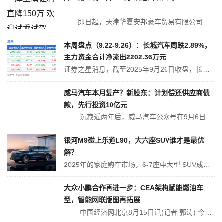
即日起，天津华夏安邦豪车贸易有限公司库里南推出限量特惠，全包售价最低590.00万起，致电咨询还能享受其他优惠政策及增值服务，喜欢这款车的朋友们可进一步了解，具体价格详见下表： 库里南 本...
本周盘点（9.22-9.26）：长城汽车周跌2.89%，
主力资金合计净流出2202.36万元
证券之星消息，截至2025年9月26日收盘，长城汽车（601633）报收于24.22元，较上周的24.94元下跌2.89%。本周，长城汽车9月22日盘中最高价报25.02元。9月23日盘中最低价报24.15元。长城汽车当前最新总市值2072.72亿元，在乘用车板块市值排名3/8，在两市A股市值排名63/51...
威马汽车本月复产？新股东：计划偿还供应商债
款，先行投资10亿元
沉寂近两年后，威马汽车公众号在9月6日早间发布了一份《致供应商白皮书》(下称“白皮书”)。 白皮书称，深圳翔飞汽车销售有限公司(下称“翔飞”)已成为威马汽车科技集团有限公司、威马智慧出行科技(上海)股份有限公司、苏州威马智慧出行科技有限公司、威马汽车制造温州有限公司(下称“威马四公司”)的重整投资人...
银河M9碰上乐道L90，大六座SUV谁才是最优
解？
2025年的家庭购车市场，6-7座中大型 SUV成为不少家庭的首选。吉利银河M9和 乐道L90(参数|询价)作为近期热门车型，分别以插电混动和纯电的技术路线吸引着消费者目光。 吉利银河M9以5205mm车长与3030mm轴距构建出“座座可躺”的物理基础，第三排腿部空间达920...
大众小鹏合作再进一步：CEA架构赋能燃油车
型，智能网联版图再拓展
中国经济网北京8月15日讯(记者 郭涛) 今日，大众汽车集团(中国)与小鹏汽车宣布，双方联合开发的区域控制电子电气架构CEA将扩大应用范围。自2027年起，CEA架构将从大众品牌本地在研的纯电动车型，拓展应用至在华生产的燃油及混合动力车型。 500)this.width=500" align...