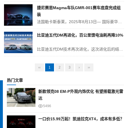
捷尼赛思Magma车队GMR-001赛车底盘完成组
装
法国勒卡斯泰莱，2025年8月13日— 国际豪华汽车品牌捷尼赛思与底盘合作伙伴ORECA完成了首台GMR-001赛车的组装并顺利通过功能性测试，新阶段的全面测试蓄势待发。 这台采用裸碳纤维外观的赛车，是捷尼赛思车队首台开发用车，接下来，车队将在未来数月陆续完成其余两台，其将用于支持捷尼赛思GMR-...
比亚迪五代DM再进化，百公里馈电油耗再降10%
比亚迪五代DM技术再次进化，这次进化后的结果便是让秦L DM-i、海豹06DM-i的馈电油耗再度降低10%。10%的油耗降低到底是个什么概念呢？ 从传统的角度来说一次节油相关的技术升级如果能降低油耗2%-3%，我们通常认为这是一次有意义的技术升级。那么比亚迪五代DM技术的再次进化所获得10%油耗降低的成果当...
‹‹
1
2
3
›
››
热门文章
新款领克08 EM-P外观内饰优化 有望搭载激光雷
达
5496
一口价15.99万起！凯迪拉克XT4，成本有多低？