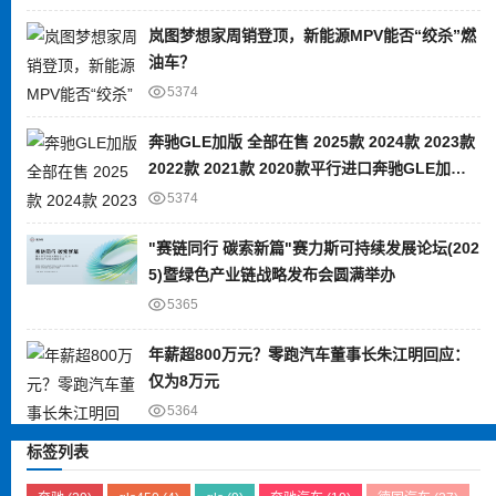
岚图梦想家周销登顶，新能源MPV能否“绞杀”燃
油车？
5374
奔驰GLE加版 全部在售 2025款 2024款 2023款
2022款 2021款 2020款平行进口奔驰GLE加版
限时优惠 目前80万元起售
5374
"赛链同行 碳索新篇"赛力斯可持续发展论坛(202
5)暨绿色产业链战略发布会圆满举办
5365
年薪超800万元？零跑汽车董事长朱江明回应：
仅为8万元
5364
标签列表