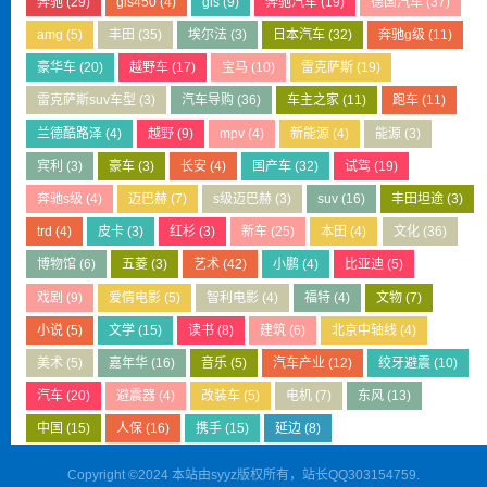
奔驰
(29)
gls450
(4)
gls
(9)
奔驰汽车
(19)
德国汽车
(37)
amg
(5)
丰田
(35)
埃尔法
(3)
日本汽车
(32)
奔驰g级
(11)
豪华车
(20)
越野车
(17)
宝马
(10)
雷克萨斯
(19)
雷克萨斯suv车型
(3)
汽车导购
(36)
车主之家
(11)
跑车
(11)
兰德酷路泽
(4)
越野
(9)
mpv
(4)
新能源
(4)
能源
(3)
宾利
(3)
豪车
(3)
长安
(4)
国产车
(32)
试驾
(19)
奔驰s级
(4)
迈巴赫
(7)
s级迈巴赫
(3)
suv
(16)
丰田坦途
(3)
trd
(4)
皮卡
(3)
红杉
(3)
新车
(25)
本田
(4)
文化
(36)
博物馆
(6)
五菱
(3)
艺术
(42)
小鹏
(4)
比亚迪
(5)
戏剧
(9)
爱情电影
(5)
智利电影
(4)
福特
(4)
文物
(7)
小说
(5)
文学
(15)
读书
(8)
建筑
(6)
北京中轴线
(4)
美术
(5)
嘉年华
(16)
音乐
(5)
汽车产业
(12)
绞牙避震
(10)
汽车
(20)
避震器
(4)
改装车
(5)
电机
(7)
东风
(13)
中国
(15)
人保
(16)
携手
(15)
延边
(8)
Copyright ©2024 本站由syyz版权所有，站长QQ303154759.