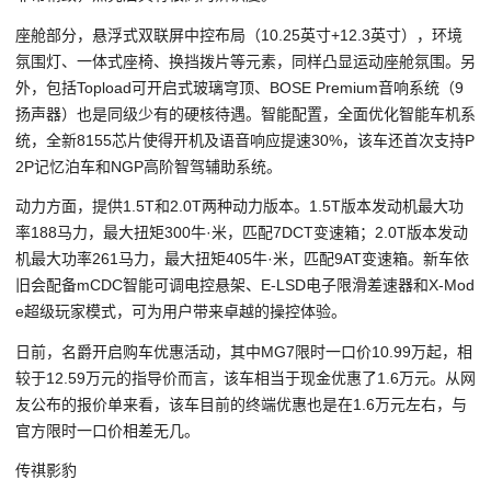
座舱部分，悬浮式双联屏中控布局（10.25英寸+12.3英寸），环境
氛围灯、一体式座椅、换挡拨片等元素，同样凸显运动座舱氛围。另
外，包括Topload可开启式玻璃穹顶、BOSE Premium音响系统（9
扬声器）也是同级少有的硬核待遇。智能配置，全面优化智能车机系
统，全新8155芯片使得开机及语音响应提速30%，该车还首次支持P
2P记忆泊车和NGP高阶智驾辅助系统。
动力方面，提供1.5T和2.0T两种动力版本。1.5T版本发动机最大功
率188马力，最大扭矩300牛·米，匹配7DCT变速箱；2.0T版本发动
机最大功率261马力，最大扭矩405牛·米，匹配9AT变速箱。新车依
旧会配备mCDC智能可调电控悬架、E-LSD电子限滑差速器和X-Mod
e超级玩家模式，可为用户带来卓越的操控体验。
日前，名爵开启购车优惠活动，其中MG7限时一口价10.99万起，相
较于12.59万元的指导价而言，该车相当于现金优惠了1.6万元。从网
友公布的报价单来看，该车目前的终端优惠也是在1.6万元左右，与
官方限时一口价相差无几。
传祺影豹