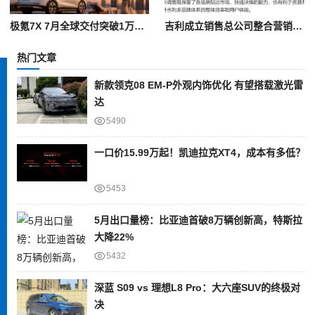
极氪7X 7月全球交付突破1万辆 累计交付近18万辆
吉利成立销售总公司整合营销 多品牌协同落地“一个吉利”战略
热门文章
新款领克08 EM-P外观内饰优化 有望搭载激光雷
达
5490
一口价15.99万起！凯迪拉克XT4，成本有多低？
5453
5月出口量榜：比亚迪首破8万辆创新高，特斯拉
大降22%
5432
深蓝 S09 vs 理想L8 Pro：大六座SUV的终极对
决