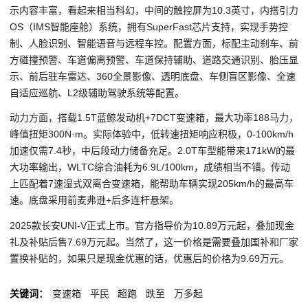
示内容丰富，看起来相当科幻，中间的触控屏为10.3英寸，内搭引力
OS（IMS智能座舱）系统，拥有SuperFast芯片支持，实现手势控
制、人脸识别、智能语音与远程车控。配置方面，标配主动刹车、前
方碰撞预警、车道偏离预警、车道保持辅助、道路交通识别、胎压显
示、前后驻车雷达、360全景影像、透明底盘、车侧盲区影像、全速
自适应巡航、L2级辅助驾驶系统等配置。
动力方面，搭载1.5T蓝鲸发动机+7DCT变速箱，最大功率188马力，
峰值扭矩300N·m。实际体验中，低转速扭矩响应积极，0-100km/h
加速仅需7.4秒，中后段动力储备充足。2.0T车型能带来171kW的最
大功率输出，WLTC综合油耗为6.9L/100km，成绩相当不错。传动
上匹配着7速湿式双离合变速箱，能帮助车辆实现205km/h的最高车
速。底盘采用前麦弗逊+后多连杆悬架。
2025款长安UNI-V正式上市。官方指导价为10.89万元起，叠加现金
礼及补贴后售7.69万元起。当然了，这一价格是需要叠加国补和厂家
置换补贴的，如果只是现金优惠的话，优惠后的价格为9.69万元。
关键词：
变速箱
平民
超跑
跌至
万多起