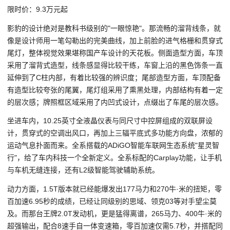
限时价：9.3万元起
影豹的设计绝对是教科书级别的"一眼惊艳"。那流畅的溜背线条，就
像是设计师用一笔勾勒出的完美曲线，加上前脸的进气格栅和贯穿式
尾灯，整体视觉效果堪称国产车设计的天花板。侧面造型方面，车顶
采用了溜背式造型，线条感显得比较干练，车窗上沿的黑色饰条一直
延伸到了C柱内部，有着比较强的辨识度；尾部造型方面，车顶配备
有造型比较夸张的尾翼，尾灯组采用了熏黑处理，内部结构有着一定
的层次感；牌照框区域采用了内凹式设计，点缀出了车尾的层次感。
坐进车内，10.25英寸全液晶仪表与同尺寸中控屏组成的双联屏设
计，贯穿式的空调出风口，再加上三辐平底式多功能方向盘，浓郁的
运动气息扑面而来。全系搭载的ADiGO智能车联网生态系统"星灵智
行"，给了车内科技一个全新定义。全系标配的Carplay功能，让手机
与车机无缝连接，还有L2级智能驾驶辅助系统。
动力方面，1.5T版本就已经能爆发出177马力和270牛·米的扭矩，零
百加速6.95秒的成绩，已经让同级别的思域、领克03等对手望尘莫
及。而那台王牌2.0T发动机，更是猛得离谱，265马力、400牛·米的
超强输出，配合8速手自一体变速箱，零百加速仅需5.7秒，并搭配同