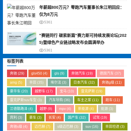
年薪超800万元？零跑汽车董事长朱江明回应：
仅为8万元
5361
"赛链同行 碳索新篇"赛力斯可持续发展论坛(202
5)暨绿色产业链战略发布会圆满举办
5361
标签列表
奔驰
(29)
gls450
(4)
gls
(9)
奔驰汽车
(19)
德国汽车
(37)
amg
(5)
丰田
(35)
埃尔法
(3)
日本汽车
(32)
奔驰g级
(11)
豪华车
(20)
越野车
(17)
宝马
(10)
雷克萨斯
(19)
雷克萨斯suv车型
(3)
汽车导购
(36)
车主之家
(11)
跑车
(11)
兰德酷路泽
(4)
越野
(9)
mpv
(4)
新能源
(4)
能源
(3)
宾利
(3)
豪车
(3)
长安
(4)
国产车
(32)
试驾
(19)
奔驰s级
(4)
迈巴赫
(7)
s级迈巴赫
(3)
suv
(16)
丰田坦途
(3)