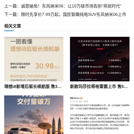
上一篇：诚意破局！东风纳米06：让10万级市场告别“将就时代”
下一篇：限时先享价7.99万起，国民智趣纯电SUV东风纳米06上市
相关文章
理想i8新增后驱长续航版 售30.98万元/纯电续航780公里
新款玛莎拉蒂格雷嘉上市 售57.88万起