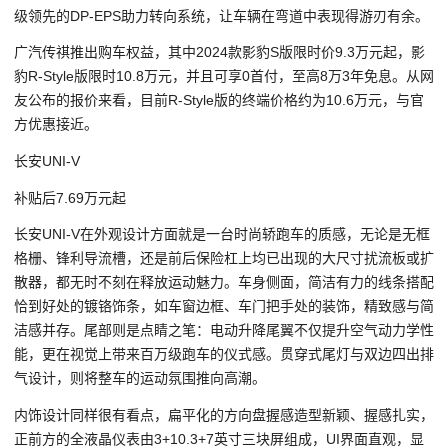
级领先的DP-EPS助力转向系统，让车辆在弯道中表现得游刃有余。
广汽传祺推出购车权益，其中2024款影豹S版限时价9.3万元起，影
豹R-Style版限时10.8万元，并且可享0首付，至高8万3年免息。从网
友公布的报价来看，目前R-Style版的终端价格约为10.6万元，与官
方优惠接近。
长安UNI-V
补贴后7.69万元起
长安UNI-V在外观设计方面就是一台时尚轿跑车的质感，无论是无框
格栅、锋利导流槽，还是前后保险杠上均已出现的大尺寸扰流板或扩
散器，都无时不刻在释放运动魅力。车身侧面，简洁有力的线条搭配
恰到好处的镀铬饰条，如车窗边框、车门把手处的装饰，精致感与简
洁感并存。尾部则是点睛之笔：电动升降尾翼不仅提升空气动力学性
能，更在视觉上带来百万级跑车的仪式感。贯穿式尾灯与双边四出排
气设计，则将整车的运动氛围推向高潮。
内饰设计同样很有看点，扁平化的方向盘握感造型新颖、握感扎实，
正前方的全液晶仪表由3+10.3+7英寸三块屏组成，UI界面直观，显