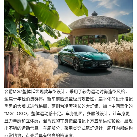
名爵MG7整体延续现款车型设计，采用了较为运动时尚造型风格，
聚焦于年轻消费群体。新车前脸造型极具攻击性，扁平化的设计搭配
熏黑的大嘴式进气格栅，两侧为凌厉狭长的大灯组，加上中间黑化的
“MG”LOGO，整体运动感十足。车身侧面，多腰线设计，让车身更
显力量感和立体感，溜背式的车身造型搭配下方五星运动轮毂，展现
出不错的运动气息。车尾部分，采用贯穿式尾灯设计，尾灯内部结构
非常精致，点亮后具有很高的辨识度。