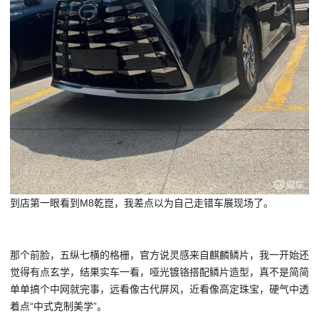
到店第一眼看到M8乾崑，我差点以为自己走错车展现场了。
那个前脸，五纵七横的格栅，官方说灵感来自
麒麟
鳞片，我一开始还
觉得有点玄学，结果实车一看，哑光镀铬搭配鳞片造型，真不是简简
单单搞个中网就完事，远看像古代屏风，近看像高定珠宝，硬气中透
着点“中式克制美学”。