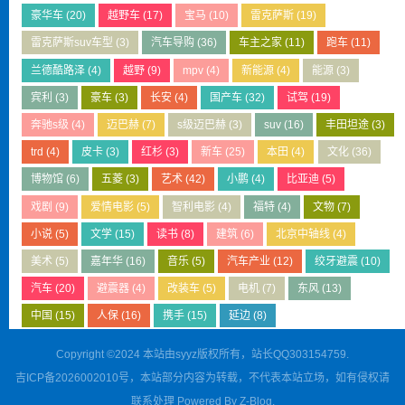
豪华车
(20)
越野车
(17)
宝马
(10)
雷克萨斯
(19)
雷克萨斯suv车型
(3)
汽车导购
(36)
车主之家
(11)
跑车
(11)
兰德酷路泽
(4)
越野
(9)
mpv
(4)
新能源
(4)
能源
(3)
宾利
(3)
豪车
(3)
长安
(4)
国产车
(32)
试驾
(19)
奔驰s级
(4)
迈巴赫
(7)
s级迈巴赫
(3)
suv
(16)
丰田坦途
(3)
trd
(4)
皮卡
(3)
红杉
(3)
新车
(25)
本田
(4)
文化
(36)
博物馆
(6)
五菱
(3)
艺术
(42)
小鹏
(4)
比亚迪
(5)
戏剧
(9)
爱情电影
(5)
智利电影
(4)
福特
(4)
文物
(7)
小说
(5)
文学
(15)
读书
(8)
建筑
(6)
北京中轴线
(4)
美术
(5)
嘉年华
(16)
音乐
(5)
汽车产业
(12)
绞牙避震
(10)
汽车
(20)
避震器
(4)
改装车
(5)
电机
(7)
东风
(13)
中国
(15)
人保
(16)
携手
(15)
延边
(8)
Copyright ©2024 本站由syyz版权所有，站长QQ303154759.
吉ICP备2026002010号
，本站部分内容为转载，不代表本站立场，如有侵权请
联系处理 Powered By
Z-Blog
.