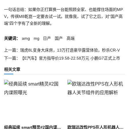
一句话总结：如果你正打算换一台能照顾全家、也能撑住场面的MP
V，传祺M8乾崑一定要去试一试。就像我，试了它之后，对“国产高
端”四个字有了全新的理解。
关键词：
amg
mg
日产
国产
高端
上一篇：瑞虎8L变身大床房，13万打造豪华露营体验，秒杀CR-V
下一篇：【E汽车】官方指导价19.58-22.58万元 小鹏G7正式上市
相关文章
经典延续 smart精灵#2国内谍照曝光
欧瑞达改性PPS在人形机器人关节组件的应用解析