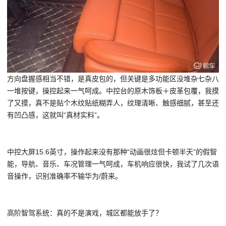
方向盘握感相当不错，是真皮包的，但关键是多功能区没堆杂七杂八
一堆按键，操控起来一气呵成。中控台的原木饰板＋皮革包覆，我摸
了又摸，真不是贴个木纹贴纸糊弄人，纹理清晰、触感细腻，甚至还
有凹凸感，这就叫“真材实料”。
中控大屏15.6英寸，操作起来没有那种“动画很炫但卡顿半天”的假智
能，导航、音乐、车况管理一气呵成，车机响应很快，我试了几次语
音操作，识别准确率不输
华为
/
蔚来
。
高阶智驾系统：真的不是演戏，城区都能放手了？