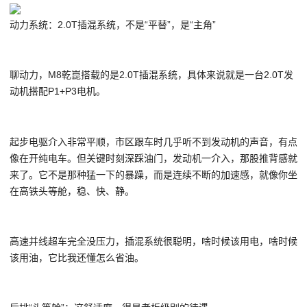
动力系统：2.0T插混系统，不是“平替”，是“主角”
聊动力，M8乾崑搭载的是2.0T插混系统，具体来说就是一台2.0T
发
动机
搭配P1+P3电机。
起步电驱介入非常平顺，市区跟车时几乎听不到发动机的声音，有点
像在开纯电车。但关键时刻深踩油门，发动机一介入，那股推背感就
来了。它不是那种猛一下的暴躁，而是连续不断的加速感，就像你坐
在高铁头等舱，稳、快、静。
高速并线超车完全没压力，插混系统很聪明，啥时候该用电，啥时候
该用油，它比我还懂怎么省油。