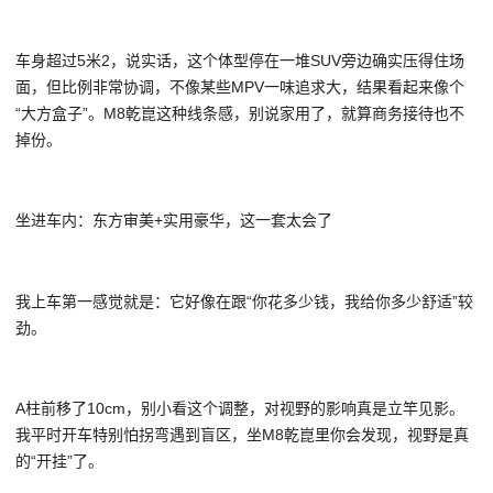
车身超过5米2，说实话，这个体型停在一堆SUV旁边确实压得住场
面，但比例非常协调，不像某些MPV一味追求大，结果看起来像个
“大方盒子”。M8乾崑这种线条感，别说家用了，就算商务接待也不
掉份。
坐进车内：东方审美+实用豪华，这一套太会了
我上车第一感觉就是：它好像在跟“你花多少钱，我给你多少舒适”较
劲。
A柱
前移了10cm，别小看这个调整，对视野的影响真是立竿见影。
我平时开车特别怕拐弯遇到盲区，坐M8乾崑里你会发现，视野是真
的“开挂”了。