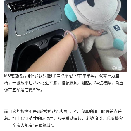
M8乾崑的后排体验我只能用“差点不想下车”来形容。双零重力座
椅，一键放平后基本接近平躺，搭配通风、加热、24点按摩，简直
像在五星酒店做SPA。
而且它的按摩不是那种敷衍的“咕噜几下”，我真的闭上眼睛差点睡
着。加上17.3英寸的吸顶屏，孩子看动画片、老婆追剧、我听播客
——全家人都有“专属领域”。