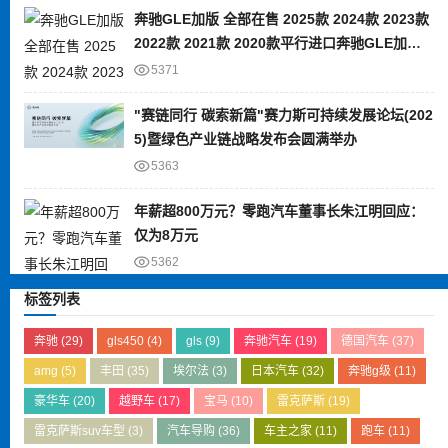
奔驰GLE加版 全部在售 2025款 2024款 2023款
2022款 2021款 2020款平行进口奔驰GLE加版
限时优惠 目前80万元起售
5371
"赛链同行 碳索新篇"赛力斯可持续发展论坛(202
5)暨绿色产业链战略发布会圆满举办
5363
年薪超800万元？零跑汽车董事长朱江明回应：
仅为8万元
5362
标签列表
奔驰
(29)
gls450
(4)
gls
(9)
奔驰汽车
(19)
德国汽车
(37)
amg
(5)
丰田
(35)
埃尔法
(3)
日本汽车
(32)
奔驰g级
(11)
豪华车
(20)
越野车
(17)
宝马
(10)
雷克萨斯
(19)
雷克萨斯suv车型
(3)
汽车导购
(36)
车主之家
(11)
跑车
(11)