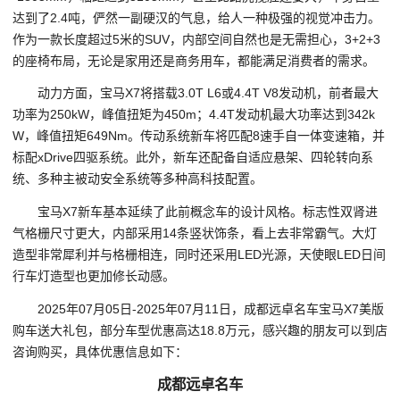
达到了2.4吨，俨然一副硬汉的气息，给人一种极强的视觉冲击力。
作为一款长度超过5米的SUV，内部空间自然也是无需担心，3+2+3
的座椅布局，无论是家用还是商务用车，都能满足消费者的需求。
动力方面，宝马X7将搭载3.0T L6或4.4T V8发动机，前者最大
功率为250kW，峰值扭矩为450m；4.4T发动机最大功率达到342k
W，峰值扭矩649Nm。传动系统新车将匹配8速手自一体变速箱，并
标配xDrive四驱系统。此外，新车还配备自适应悬架、四轮转向系
统、多种主被动安全系统等多种高科技配置。
宝马X7新车基本延续了此前概念车的设计风格。标志性双肾进
气格栅尺寸更大，内部采用14条竖状饰条，看上去非常霸气。大灯
造型非常犀利并与格栅相连，同时还采用LED光源，天使眼LED日间
行车灯造型也更加修长动感。
2025年07月05日-2025年07月11日，成都远卓名车宝马X7美版
购车送大礼包，部分车型优惠高达18.8万元，感兴趣的朋友可以到店
咨询购买，具体优惠信息如下：
成都远卓名车