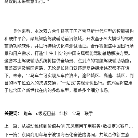
高效的未来智慧出行。”
具体来看，本次双方合作将基于国产宝马新世代车型的智能架构
和硬件平台，聚焦智能驾驶辅助前沿领域，开发基于AI大模型的驾驶
辅助功能软件，并进行持续优化与测试验证。合作将聚焦中国出行场
景和用户需求，打造“土生土长”的中国专属智能驾驶辅助解决方案。
这套本土驾驶辅助系统将提供全场景、点到点的领航驾驶辅助功能，
覆盖高速及城区道路，无论是长途自驾还是复杂拥堵路况都不在话
下。未来，宝马车主可实现从车位泊出，途经城区、高速、城区，到
目的地车位泊入的跨城交通，“一站式”实现无忧出行。该方案将应用
于包含国产新世代在内的多款车型，覆盖多个细分市场。
关键词：
跑车
s级迈巴赫
红杉
宝马
联手
上一篇：从被动维修到价值共创 东风商用车用服务+数据定义客户满意新高度
下一篇：东风商用车与宁波镇海石化全链路协同，共筑合作新生态