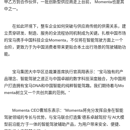
甲乙方到合作伙伴，一批创新型供应商走上台前， Momenta也是其
中之一。
在如此环境下，整车企业如何突破与供应商传统的供需关系，建
立贯穿研发、制造、服务的全流程协同机制成为关键。扎根中国市场
的宝马携手中国科技企业Momenta，不仅将在智能驾驶方面上一个
台阶，更致力于为中国消费者带来更贴合本土出行场景的驾驶辅助功
能。
宝马集团大中华区总裁兼首席执行官高翔表示：“宝马独有的产
品理念、智能驾驶之道正与中国卓越的数字科技深度融合，为中国用
户打造拥有宝马DNA和中国智能的纯粹智能驾趣。我们期待着与Mo
menta树立又一个共创共赢的范例。”
Momenta CEO曹旭东表示：“Momenta将充分发挥自身在智能
驾驶领域的专长与优势，与宝马联合打造集‘德系卓越驾控’与‘AI大模
型前沿能力’于一体的智能驾驶辅助产品，为用户带来安全、便捷、