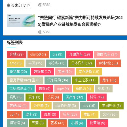
5361
"赛链同行 碳索新篇"赛力斯可持续发展论坛(202
5)暨绿色产业链战略发布会圆满举办
5361
标签列表
奔驰
(29)
gls450
(4)
gls
(9)
奔驰汽车
(19)
德国汽车
(37)
amg
(5)
丰田
(35)
埃尔法
(3)
日本汽车
(32)
奔驰g级
(11)
豪华车
(20)
越野车
(17)
宝马
(10)
雷克萨斯
(19)
雷克萨斯suv车型
(3)
汽车导购
(36)
车主之家
(11)
跑车
(11)
兰德酷路泽
(4)
越野
(9)
mpv
(4)
新能源
(4)
能源
(3)
宾利
(3)
豪车
(3)
长安
(4)
国产车
(32)
试驾
(19)
奔驰s级
(4)
迈巴赫
(7)
s级迈巴赫
(3)
suv
(16)
丰田坦途
(3)
trd
(4)
皮卡
(3)
红杉
(3)
新车
(25)
本田
(4)
文化
(36)
博物馆
(6)
五菱
(3)
艺术
(42)
小鹏
(4)
比亚迪
(5)