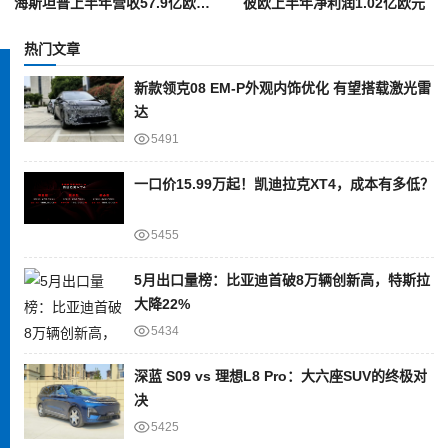
海斯坦普上半年营收57.9亿欧元，净利润同比增长47%
彼欧上半年净利润1.02亿欧元
热门文章
新款领克08 EM-P外观内饰优化 有望搭载激光雷
达
5491
一口价15.99万起！凯迪拉克XT4，成本有多低？
5455
5月出口量榜：比亚迪首破8万辆创新高，特斯拉
大降22%
5434
深蓝 S09 vs 理想L8 Pro：大六座SUV的终极对
决
5425