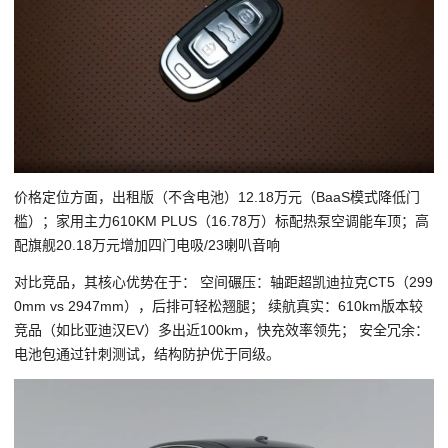
价格定位方面，出租版（不含电池）12.18万元（BaaS模式降低门
槛）；家用主力610KM PLUS（16.78万）标配热泵空调能车顶；高
配旗舰20.18万元增加四门电吸/23喇叭音响
对比竞品，其核心优势在于： 空间碾压：轴距超凯迪拉克CT5（299
0mm vs 2947mm），后排可轻松翘腿； 续航真实：610km版本较
竞品（如比亚迪汉EV）多出近100km，快充效率领先； 安全冗余：
电池包通过针刺测试，结构防护优于同级。