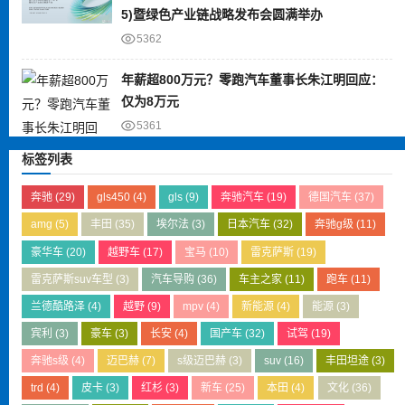
5)暨绿色产业链战略发布会圆满举办
5362
年薪超800万元？零跑汽车董事长朱江明回应：
仅为8万元
5361
标签列表
奔驰
(29)
gls450
(4)
gls
(9)
奔驰汽车
(19)
德国汽车
(37)
amg
(5)
丰田
(35)
埃尔法
(3)
日本汽车
(32)
奔驰g级
(11)
豪华车
(20)
越野车
(17)
宝马
(10)
雷克萨斯
(19)
雷克萨斯suv车型
(3)
汽车导购
(36)
车主之家
(11)
跑车
(11)
兰德酷路泽
(4)
越野
(9)
mpv
(4)
新能源
(4)
能源
(3)
宾利
(3)
豪车
(3)
长安
(4)
国产车
(32)
试驾
(19)
奔驰s级
(4)
迈巴赫
(7)
s级迈巴赫
(3)
suv
(16)
丰田坦途
(3)
trd
(4)
皮卡
(3)
红杉
(3)
新车
(25)
本田
(4)
文化
(36)