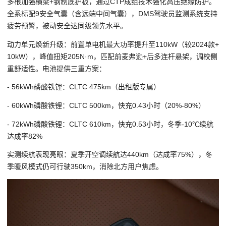
多根加强横梁+钢制底护板，通过CTP成组技术强化高压绝缘防护。
全系标配9安全气囊（含远端中间气囊），DMS驾驶员监测系统支持
疲劳预警，被动安全达同级领先水平。
动力单元焕新升级：前置单电机最大功率提升至110kW（较2024款+
10kW），峰值扭矩205N·m，匹配前麦弗逊+后多连杆悬架，调校侧
重舒适性。电池提供三重方案：
- 56kWh磷酸铁锂：CLTC 475km（出租版专属）
- 60kWh磷酸铁锂：CLTC 500km，快充0.43小时（20%-80%）
- 72kWh磷酸铁锂：CLTC 610km，快充0.53小时，冬季-10℃续航
达成率82%
实测续航表现亮眼：夏季开空调续航达440km（达成率75%），冬
季暖风模式仍可行驶350km，消除北方用户焦虑。