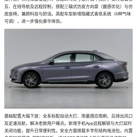
互、在线导航及远程控制，搭配三辐式仿皮方向盘（握感优化）与仿
皮座椅，兼顾科技与舒适。高配车型新增隐藏式香氛系统（6种气味
可调），进一步强化豪华体验。
基础配置大幅下放：全系标配自动大灯、雨量感应雨刷、后排出风口
及定速巡航，解决老款用户痛点。新增手机App远程解锁与大灯延时
关闭功能，提升日常便利性。安全方面搭载丰字形结构电池包，内置