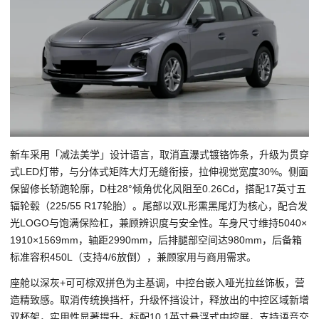
新车采用「减法美学」设计语言，取消直瀑式镀铬饰条，升级为贯穿
式LED灯带，与分体式矩阵大灯无缝衔接，拉伸视觉宽度30%。侧面
保留修长轿跑轮廓，D柱28°倾角优化风阻至0.26Cd，搭配17英寸五
辐轮毂（225/55 R17轮胎）。尾部以双L形熏黑尾灯为核心，配合发
光LOGO与饱满保险杠，兼顾辨识度与安全性。车身尺寸维持5040×
1910×1569mm，轴距2990mm，后排腿部空间达980mm，后备箱
标准容积450L（支持4/6放倒），兼顾家用与商用需求。
座舱以深灰+可可棕双拼色为主基调，中控台嵌入哑光拉丝饰板，营
造精致感。取消传统换挡杆，升级怀挡设计，释放出的中控区域新增
双杯架，实用性显著提升。标配10.1英寸悬浮式中控屏，支持语音交