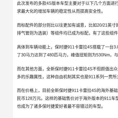
此次发布的多款4S版本车型主要对于以下几个方面进
求最大化的增加车辆的稳定性从而提高安全性。
而标配件的部分则比以往更加有诚意，比如20/21英
排气管则为选装）等组件均已成为标配，有了这些组件
具体到车辆动能上，保时捷911卡雷拉4S搭载了一台
了30马力达到了480匹马力，峰值扭矩则为530Nm，
而在其他方面，全新保时捷911卡雷拉4S不但颜值
多的乐趣属性，这种自由机制其实也是911系列一贯所
而在价格上，目前全新保时捷911卡雷拉4S的海外基础售
民币128万元。这样的基础售价对于海外版本的911
也成为了诸多保时捷爱好者最不容错过的车型。