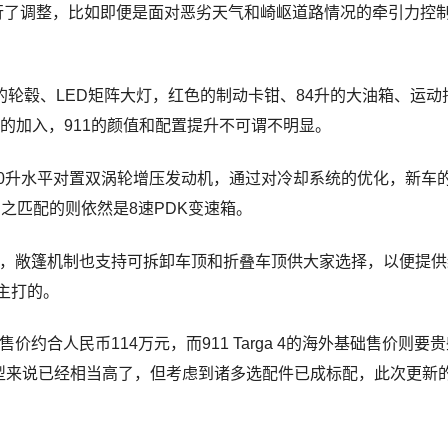
行了调整，比如即便是面对恶劣天气和崎岖道路情况的牵引力控
寸的轮毂、LED矩阵大灯，红色的制动卡钳、84升的大油箱、运动
的加入，911的颜值和配置提升不可谓不明显。
3.0升水平对置双涡轮增压发动机，通过对冷却系统的优化，新车
与之匹配的则依然是8速PDK变速箱。
出众，敞篷机制也支持可拆卸车顶和折叠车顶供大家选择，以便提
主打的。
价约合人民币114万元，而911 Targa 4的海外基础售价则要
车型来说已经相当高了，但考虑到诸多选配件已成标配，此次更新