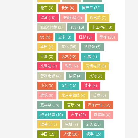
豪车
(3)
长安
(4)
国产车
(32)
试驾
(19)
奔驰s级
(4)
迈巴赫
(7)
s级迈巴赫
(3)
suv
(16)
丰田坦途
(3)
trd
(4)
皮卡
(3)
红杉
(3)
新车
(25)
本田
(4)
文化
(36)
博物馆
(6)
五菱
(3)
艺术
(42)
小鹏
(4)
比亚迪
(5)
戏剧
(9)
爱情电影
(5)
智利电影
(4)
福特
(4)
文物
(7)
小说
(5)
文学
(15)
读书
(8)
建筑
(6)
北京中轴线
(4)
美术
(5)
嘉年华
(16)
音乐
(5)
汽车产业
(12)
绞牙避震
(10)
汽车
(20)
避震器
(4)
改装车
(5)
电机
(7)
东风
(13)
中国
(15)
人保
(16)
携手
(15)