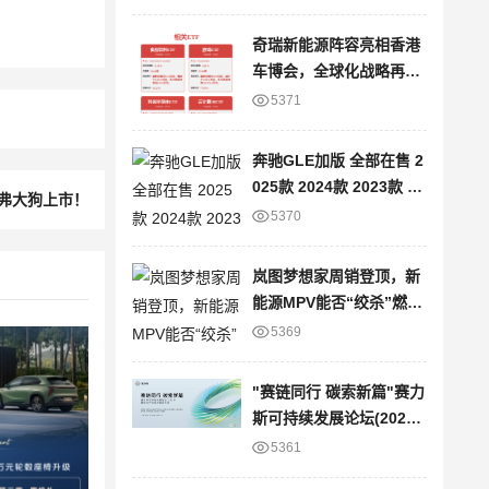
奇瑞新能源阵容亮相香港
车博会，全球化战略再提
速
5371
奔驰GLE加版 全部在售 2
025款 2024款 2023款 20
哈弗大狗上市！
22款 2021款 2020款平行
5370
进口奔驰GLE加版限时优
惠 目前80万元起售
岚图梦想家周销登顶，新
能源MPV能否“绞杀”燃油
车？
5369
"赛链同行 碳索新篇"赛力
斯可持续发展论坛(2025)
暨绿色产业链战略发布会
5361
圆满举办