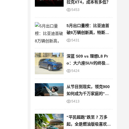
拉克XT4，成本有多低？
5453
5月出口量榜：比亚迪首
破8万辆创新高，特斯拉
大降22%
5431
深蓝 S09 vs 理想L8 Pr
o：大六座SUV的终极对
决
5424
从节目到现实，领克900
如何成为千万家庭的“信
任之选”？
5413
“平民超跑”跌至 7 万多
起，全是燃油版吸喜欢的