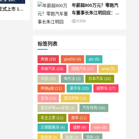
年薪超800万元？零跑汽
全新一代红旗天工08正式上市 17.99万起全系标配终身高阶智驾
车董事长朱江明回应：仅
为8万元
5358
标签列表
奔驰
(29)
gls450
(4)
gls
(9)
奔驰汽车
(19)
德国汽车
(37)
amg
(5)
丰田
(35)
埃尔法
(3)
日本汽车
(32)
奔驰g级
(11)
豪华车
(20)
越野车
(17)
宝马
(10)
雷克萨斯
(19)
雷克萨斯suv车型
(3)
汽车导购
(36)
车主之家
(11)
跑车
(11)
兰德酷路泽
(4)
越野
(9)
mpv
(4)
新能源
(4)
能源
(3)
宾利
(3)