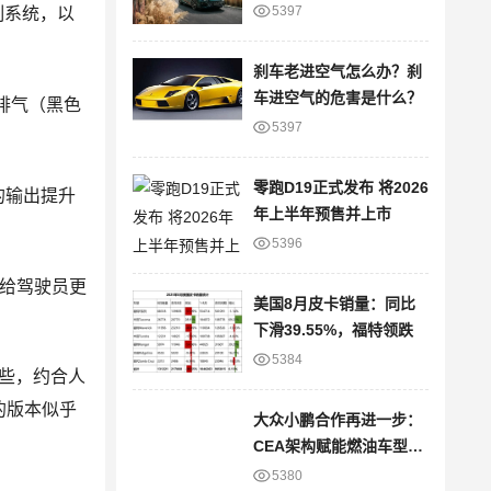
进
5397
制系统，以
刹车老进空气怎么办？刹
车进空气的危害是什么？
排气（黑色
5397
零跑D19正式发布 将2026
的输出提升
年上半年预售并上市
5396
供给驾驶员更
美国8月皮卡销量：同比
下滑39.55%，福特领跌
5384
贵些，约合人
的版本似乎
大众小鹏合作再进一步：
CEA架构赋能燃油车型，
智能网联版图再拓展
5380