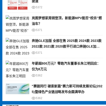
提速
5372
岚图梦想家周销登顶，新能源MPV能否“绞杀”燃
油车？
5371
奔驰GLE加版 全部在售 2025款 2024款 2023款
2022款 2021款 2020款平行进口奔驰GLE加版
限时优惠 目前80万元起售
5371
年薪超800万元？零跑汽车董事长朱江明回应：
仅为8万元
5362
"赛链同行 碳索新篇"赛力斯可持续发展论坛(202
5)暨绿色产业链战略发布会圆满举办
5362