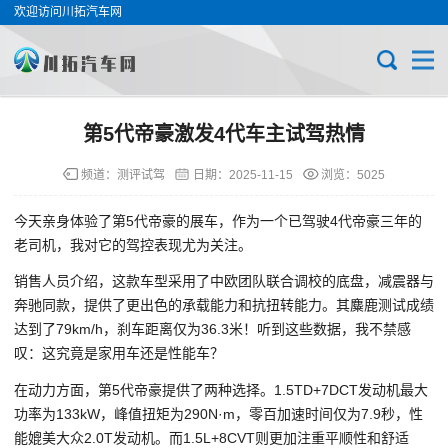
欢迎访问川拓汽车网
第5代帝豪激发4代车主试驾热情
频道：
测评试驾
日期：
2025-11-15
浏览：5025
今天亲身体验了第5代帝豪的展车，作为一个已驾驶4代帝豪三年的
老司机，我对它的驾控表现尤为关注。
销售人员介绍，这款车型采用了中欧团队联合调校的底盘，减震器与
奔驰同款，提供了更出色的承载能力和抗扭转能力。其麋鹿测试成绩
达到了79km/h，刹车距离仅为36.3米！听到这些数据，我不禁感
叹：这究竟是家用车还是性能车？
在动力方面，第5代帝豪提供了两种选择。1.5TD+7DCT发动机最大
功率为133kW，峰值扭矩为290N·m，零百加速时间仅为7.9秒，性
能媲美大众2.0T发动机。而1.5L+8CVT则更加注重平顺性和舒适