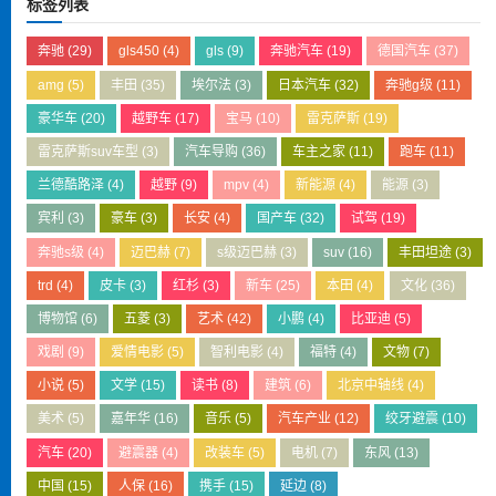
标签列表
奔驰
(29)
gls450
(4)
gls
(9)
奔驰汽车
(19)
德国汽车
(37)
amg
(5)
丰田
(35)
埃尔法
(3)
日本汽车
(32)
奔驰g级
(11)
豪华车
(20)
越野车
(17)
宝马
(10)
雷克萨斯
(19)
雷克萨斯suv车型
(3)
汽车导购
(36)
车主之家
(11)
跑车
(11)
兰德酷路泽
(4)
越野
(9)
mpv
(4)
新能源
(4)
能源
(3)
宾利
(3)
豪车
(3)
长安
(4)
国产车
(32)
试驾
(19)
奔驰s级
(4)
迈巴赫
(7)
s级迈巴赫
(3)
suv
(16)
丰田坦途
(3)
trd
(4)
皮卡
(3)
红杉
(3)
新车
(25)
本田
(4)
文化
(36)
博物馆
(6)
五菱
(3)
艺术
(42)
小鹏
(4)
比亚迪
(5)
戏剧
(9)
爱情电影
(5)
智利电影
(4)
福特
(4)
文物
(7)
小说
(5)
文学
(15)
读书
(8)
建筑
(6)
北京中轴线
(4)
美术
(5)
嘉年华
(16)
音乐
(5)
汽车产业
(12)
绞牙避震
(10)
汽车
(20)
避震器
(4)
改装车
(5)
电机
(7)
东风
(13)
中国
(15)
人保
(16)
携手
(15)
延边
(8)