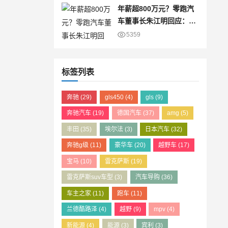
年薪超800万元？零跑汽
车董事长朱江明回应：仅
为8万元
5359
标签列表
奔驰
(29)
gls450
(4)
gls
(9)
奔驰汽车
(19)
德国汽车
(37)
amg
(5)
丰田
(35)
埃尔法
(3)
日本汽车
(32)
奔驰g级
(11)
豪华车
(20)
越野车
(17)
宝马
(10)
雷克萨斯
(19)
雷克萨斯suv车型
(3)
汽车导购
(36)
车主之家
(11)
跑车
(11)
兰德酷路泽
(4)
越野
(9)
mpv
(4)
新能源
(4)
能源
(3)
宾利
(3)