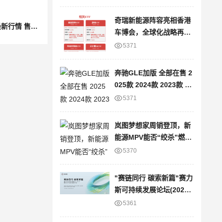
奇瑞新能源阵容亮相香港
成都福特F-150墨版最新行情 售价60万元起
车博会，全球化战略再提
速
5371
奔驰GLE加版 全部在售 2
025款 2024款 2023款 20
22款 2021款 2020款平行
5371
进口奔驰GLE加版限时优
惠 目前80万元起售
岚图梦想家周销登顶，新
能源MPV能否“绞杀”燃油
车？
5370
"赛链同行 碳索新篇"赛力
斯可持续发展论坛(2025)
暨绿色产业链战略发布会
5361
圆满举办