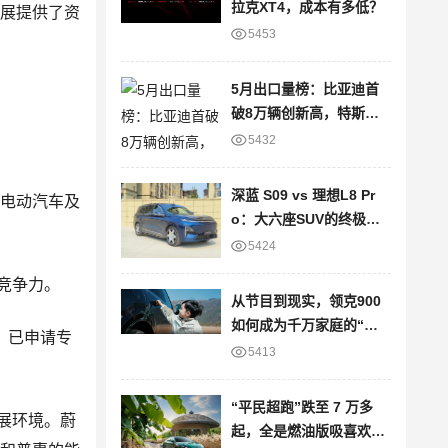
拉克XT4，成本有多低？
发展提供了资
5453
5月出口量榜：比亚迪首
破8万辆创新高，特斯拉
大降22%
5432
深蓝 S09 vs 理想L8 Pr
动电动汽车及
o：大六座SUV的终极对
决
5424
竞争力。
从节目到现实，领克900
如何成为千万家庭的“信
，已申请专
任之选”？
5413
“平民超跑”跌至 7 万多
展环境。蔚
起，全是燃油版吸喜欢的