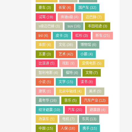
豪车
(3)
长安
(4)
国产车
(32)
试驾
(19)
奔驰s级
(4)
迈巴赫
(7)
s级迈巴赫
(3)
suv
(16)
丰田坦途
(3)
trd
(4)
皮卡
(3)
红杉
(3)
新车
(25)
本田
(4)
文化
(36)
博物馆
(6)
五菱
(3)
艺术
(42)
小鹏
(4)
比亚迪
(5)
戏剧
(9)
爱情电影
(5)
智利电影
(4)
福特
(4)
文物
(7)
小说
(5)
文学
(15)
读书
(8)
建筑
(6)
北京中轴线
(4)
美术
(5)
嘉年华
(16)
音乐
(5)
汽车产业
(12)
绞牙避震
(10)
汽车
(20)
避震器
(4)
改装车
(5)
电机
(7)
东风
(13)
中国
(15)
人保
(16)
携手
(15)