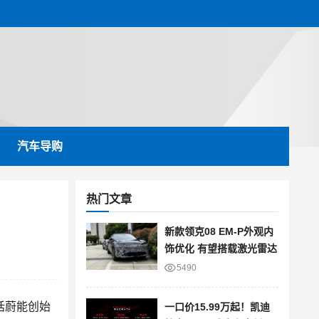
汽车导购
热门文章
新款领克08 EM-P外观内
饰优化 有望搭载激光雷达
5490
括蔚能创始
一口价15.99万起！凯迪