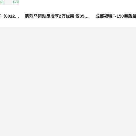
股票行情快报：英利汽车（601279）7月31日主力资金净买入241.47万元
购烈马运动墨版享2万优惠 仅35万可入手