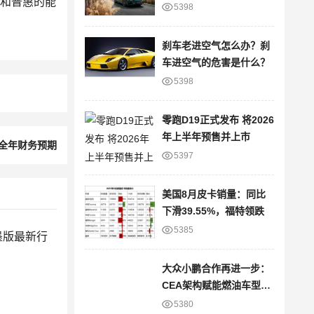
效和普惠的能
进
5398
刹车老进空气怎么办？刹
车进空气的危害是什么？
5398
零跑D19正式发布 将2026
年上半年预售并上市
5全年财务预期
5397
美国8月皮卡销量：同比
下滑39.55%，福特领跌
5385
大众小鹏合作再进一步：
CEA架构赋能燃油车型，
智能网联版图再拓展
5380