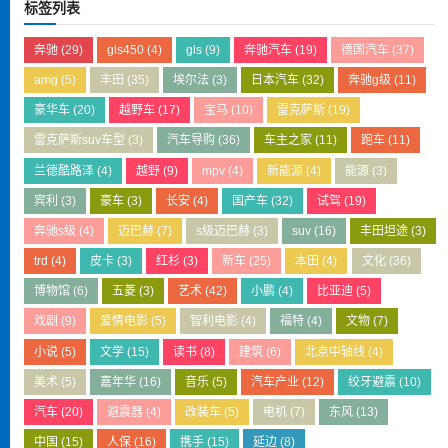
标签列表
奔驰
(29)
gls450
(4)
gls
(9)
奔驰汽车
(19)
德国汽车
(37)
amg
(5)
丰田
(35)
埃尔法
(3)
日本汽车
(32)
奔驰g级
(11)
豪华车
(20)
越野车
(17)
宝马
(10)
雷克萨斯
(19)
雷克萨斯suv车型
(3)
汽车导购
(36)
车主之家
(11)
跑车
(11)
兰德酷路泽
(4)
越野
(9)
mpv
(4)
新能源
(4)
能源
(3)
宾利
(3)
豪车
(3)
长安
(4)
国产车
(32)
试驾
(19)
奔驰s级
(4)
迈巴赫
(7)
s级迈巴赫
(3)
suv
(16)
丰田坦途
(3)
trd
(4)
皮卡
(3)
红杉
(3)
新车
(25)
本田
(4)
文化
(36)
博物馆
(6)
五菱
(3)
艺术
(42)
小鹏
(4)
比亚迪
(5)
戏剧
(9)
爱情电影
(5)
智利电影
(4)
福特
(4)
文物
(7)
小说
(5)
文学
(15)
读书
(8)
建筑
(6)
北京中轴线
(4)
美术
(5)
嘉年华
(16)
音乐
(5)
汽车产业
(12)
绞牙避震
(10)
汽车
(20)
避震器
(4)
改装车
(5)
电机
(7)
东风
(13)
中国
(15)
人保
(16)
携手
(15)
延边
(8)