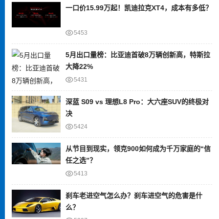
一口价15.99万起！凯迪拉克XT4，成本有多低？
5453
5月出口量榜：比亚迪首破8万辆创新高，特斯拉
大降22%
5431
深蓝 S09 vs 理想L8 Pro：大六座SUV的终极对
决
5424
从节目到现实，领克900如何成为千万家庭的“信
任之选”？
5413
刹车老进空气怎么办？刹车进空气的危害是什
么？