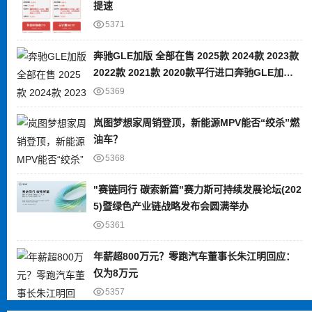
提速
5371
奔驰GLE加版 全部在售 2025款 2024款 2023款
2022款 2021款 2020款平行进口奔驰GLE加版
限时优惠 目前80万元起售
5369
岚图梦想家周销登顶，新能源MPV能否“绞杀”燃
油车？
5368
"赛链同行 碳索新篇"赛力斯可持续发展论坛(202
5)暨绿色产业链战略发布会圆满举办
5361
年薪超800万元？零跑汽车董事长朱江明回应：
仅为8万元
5357